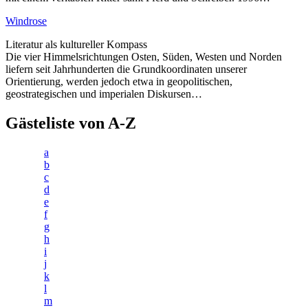
Windrose
Literatur als kultureller Kompass
Die vier Himmelsrichtungen Osten, Süden, Westen und Norden
liefern seit Jahrhunderten die Grundkoordinaten unserer
Orientierung, werden jedoch etwa in geopolitischen,
geostrategischen und imperialen Diskursen…
Gästeliste von A-Z
a
b
c
d
e
f
g
h
i
j
k
l
m