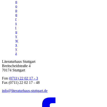
n
o
p
q
r
s
t
u
v
w
x
y
z
Literaturhaus Stuttgart
Breitscheidstraße 4
70174 Stuttgart
Fon
(0711) 22 02 17 - 3
Fax (0711) 22 02 17 - 48
info@literaturhaus-stuttgart.de