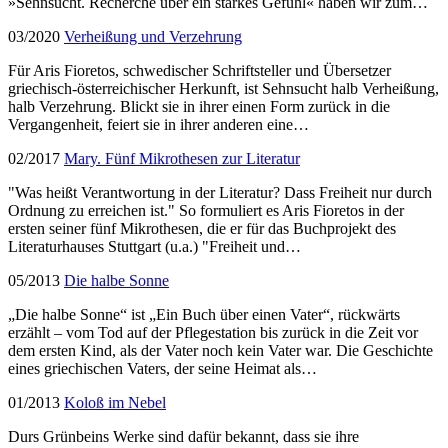
»Sehnsucht. Recherche über ein starkes Gefühl« haben wir zum…
03/2020
Verheißung und Verzehrung
Für Aris Fioretos, schwedischer Schriftsteller und Übersetzer
griechisch-österreichischer Herkunft, ist Sehnsucht halb Verheißung,
halb Ver­zehrung. Blickt sie in ihrer einen Form zurück in die
Vergangenheit, feiert sie in ihrer anderen eine…
02/2017
Mary. Fünf Mikrothesen zur Literatur
"Was heißt Verantwortung in der Literatur? Dass Freiheit nur durch
Ordnung zu erreichen ist." So formuliert es Aris Fioretos in der
ersten seiner fünf Mikrothesen, die er für das Buchprojekt des
Literaturhauses Stuttgart (u.a.) "Freiheit und…
05/2013
Die halbe Sonne
„Die halbe Sonne“ ist „Ein Buch über einen Vater“, rückwärts
erzählt – vom Tod auf der Pflegestation bis zurück in die Zeit vor
dem ersten Kind, als der Vater noch kein Vater war. Die Geschichte
eines griechischen Vaters, der seine Heimat als…
01/2013
Koloß im Nebel
Durs Grünbeins Werke sind dafür bekannt, dass sie ihre