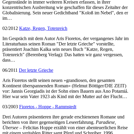
Gegenstände in immer weiteren Kreisen erfassen, in ihrer
konzentrischen Ausbreitung wie geschaffen für dieses Zeitalter der
Globalisierung. Sein neuer Gedichtband "Koloß im Nebel", den er
im…
02/2012
Katze, Regen, Totenreich
Im Gespräch mit dem Autor Aris Fioretos, der vergangenes Jahr im
Literaturhaus seinen Roman "Der letzte Grieche" vorstellte,
präsentiert Joachim Kalka sein neues Buch "Katze, Regen,
Totenreich" (Berenberg Verlag): Das hatten wir ganz vergessen,
dass…
06/2011
Der letzte Grieche
Aris Fioretos stellt seinen neuen »grandiosen, den gesamten
Kontinent überspannenden Roman« (Helmut Böttiger/DIE ZEIT)
vor: Jannis Georgiadis ist der Sohn eines Bauern aus Ano Potamiá.
Hier war sein Vater 1923 als Kind mit der Mutter auf der Flucht…
03/2003
Fioretos - Hoppe - Rammstedt
Drei Autoren präsentieren ihre gerade erschienenen Romane und
berichten von ihrer gegenseitigen Leseerfahrung.
Paradiese,
Übersee
– Felicitas Hoppe erzählt von einer abenteuerlichen Reise
mit einem veritablen Ritter samt Pferd und Schreiber. 1996…