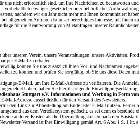
ür uns nicht erforderlich sind, um Ihre Nachrichten zu beantworten und 
orbehaltlich etwaiger gesetzlicher oder behördlicher Aufbewahrungsp
testens, nachdem wir ein Jahr nicht mehr mit Ihnen kommuniziert haben
bei allgemeinen Anfragen ist unser berechtigtes Interesse, mit Ihnen
undlage für die Beantwortung von Mietanfragen unserer Räumlichkeiten
n über unseren Verein, unsere Veranstaltungen, unsere Aktivitäten, Pro
ar per E-Mail zu erhalten.
willig können Sie uns zusätzlich Ihren Vor- und Nachnamen angeben. 
 stellen zu können und prüfen Sie sorgfältig, ob Sie uns diese Daten m
tigungs-E-Mail, um Ihre E-Mail-Adresse zu verifizieren. Die Anmeldu
er angemeldet haben, haben Sie hierfür folgende Einwilligungserklärung
edienhaus Stuttgart e.V. Informationen und Werbung in Form von 
E-Mail-Adresse ausschließlich für den Versand des Newsletters.
ierfür den Link zur Abbestellung am Ende jeder E-Mail nutzen. Ferner
mgehend aus dem Verteilersystem gelöscht, es sei denn es bestünde ei
 keine anderen Kosten als die Übermittlungskosten nach den Basistarif
ewsletter-Versand ist Ihre Einwilligung gemäß Art. 6 Abs. 1 S. 1 lit