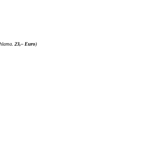
chlama.
23,– Euro
)