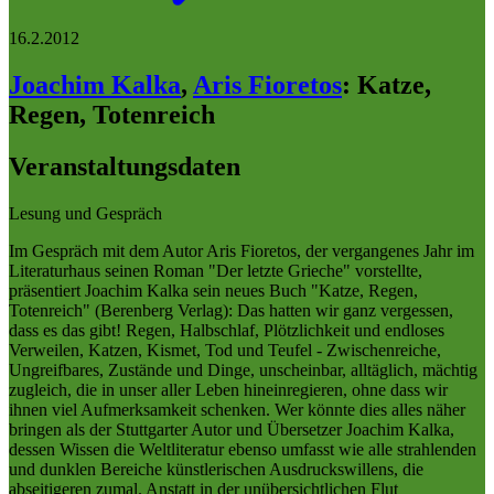
16.2.2012
Joachim Kalka
,
Aris Fioretos
:
Katze,
Regen, Totenreich
Veranstaltungsdaten
Lesung und Gespräch
Im Gespräch mit dem Autor Aris Fioretos, der vergangenes Jahr im
Literaturhaus seinen Roman "Der letzte Grieche" vorstellte,
präsentiert Joachim Kalka sein neues Buch "Katze, Regen,
Totenreich" (Berenberg Verlag): Das hatten wir ganz vergessen,
dass es das gibt! Regen, Halbschlaf, Plötzlichkeit und endloses
Verweilen, Katzen, Kismet, Tod und Teufel - Zwischenreiche,
Ungreifbares, Zustände und Dinge, unscheinbar, alltäglich, mächtig
zugleich, die in unser aller Leben hineinregieren, ohne dass wir
ihnen viel Aufmerksamkeit schenken. Wer könnte dies alles näher
bringen als der Stuttgarter Autor und Übersetzer Joachim Kalka,
dessen Wissen die Weltliteratur ebenso umfasst wie alle strahlenden
und dunklen Bereiche künstlerischen Ausdruckswillens, die
abseitigeren zumal. Anstatt in der unübersichtlichen Flut