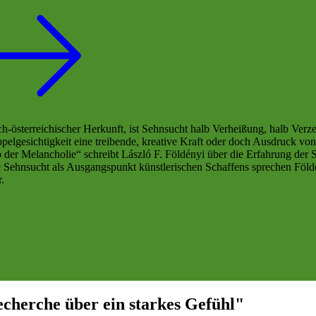
ch-österreichischer Herkunft, ist Sehnsucht halb Verheißung, halb Ver­z
 Doppelgesichtigkeit eine treibende, kreative Kraft oder doch Ausdruck v
der Melancholie“ schreibt László F. Földényi über die Erfahrung der
r die Sehnsucht als Ausgangspunkt künstlerischen Schaffens sprechen Fö
.
echerche über ein starkes Gefühl"