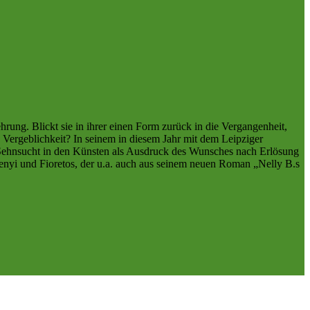
ehrung. Blickt sie in ihrer einen Form zurück in die Vergangenheit,
on Vergeblichkeit? In seinem in diesem Jahr mit dem Leipziger
 Sehnsucht in den Künsten als Ausdruck des Wunsches nach Erlösung
ldenyi und Fioretos, der u.a. auch aus seinem neuen Roman „Nelly B.s