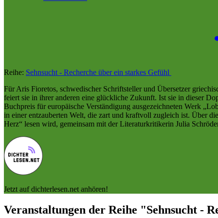
Reihe:
Sehnsucht - Recherche über ein starkes Gefühl
Für Aris Fioretos, schwedischer Schriftsteller und Übersetzer griechis
feiert sie in ihrer anderen eine glückliche Zukunft. Ist sie in dieser
Buchpreis für europäische Verständigung ausgezeichneten Werk „Lob 
in einer entzauberten Welt, die zart und kraftvoll zugleich ist. Übe
Herz“ lesen wird, gemeinsam mit der Literaturkritikerin Julia Schröder
Jetzt auf dichterlesen.net anhören!
Veranstaltungen der Reihe "Sehnsucht - R