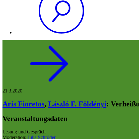
21.3.2020
Aris Fioretos
,
László F. Földényi
:
Verheiß
Veranstaltungsdaten
Lesung und Gespräch
Moderation:
Julia Schröder