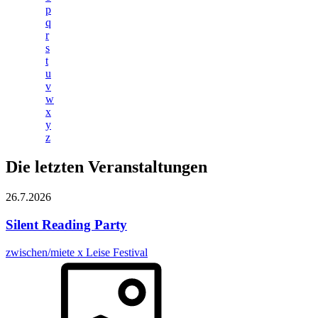
p
q
r
s
t
u
v
w
x
y
z
Die letzten Veranstaltungen
26.7.
2026
Silent Reading Party
zwischen/miete x Leise Festival