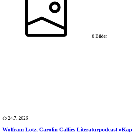
8 Bilder
ab
24.7.
2026
Wolfram Lotz, Carolin Callies
Literaturpodcast »Kapr