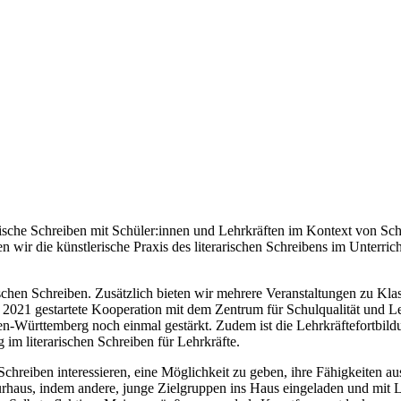
rische Schreiben mit Schüler:innen
und Lehrkräften im Kontext von Schu
n wir die künstlerische Praxis des literarischen Schreibens im Unterri
rischen Schreiben. Zusätzlich bieten wir mehrere Veranstaltungen zu Kl
 2021 gestartete Kooperation mit dem Zentrum für Schulqualität und L
den-Württemberg noch einmal gestärkt. Zudem ist die Lehrkräftefortbil
m literarischen Schreiben für Lehrkräfte.
es Schreiben interessieren, eine Möglichkeit zu geben, ihre Fähigkeite
rhaus, indem andere, junge Zielgruppen ins Haus eingeladen und mit L