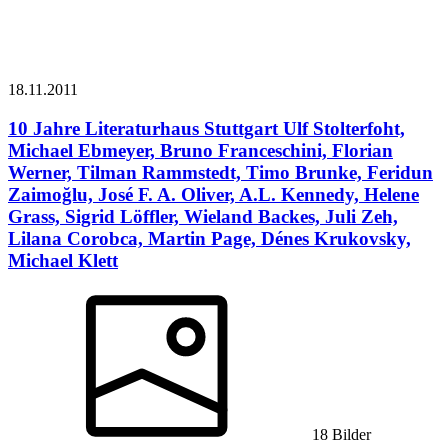
18.11.
2011
10 Jahre Literaturhaus Stuttgart
Ulf Stolterfoht,
Michael Ebmeyer, Bruno Franceschini, Florian
Werner, Tilman Rammstedt, Timo Brunke, Feridun
Zaimoğlu, José F. A. Oliver, A.L. Kennedy, Helene
Grass, Sigrid Löffler, Wieland Backes, Juli Zeh,
Lilana Corobca, Martin Page, Dénes Krukovsky,
Michael Klett
18 Bilder