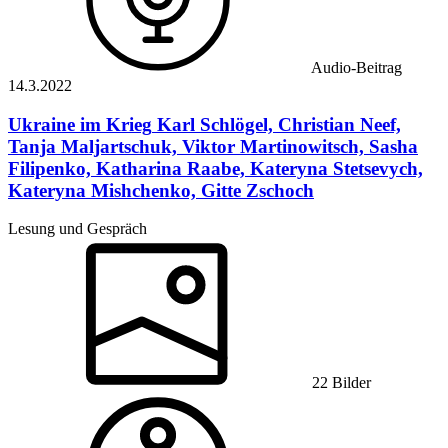
Audio-Beitrag
14.3.
2022
Ukraine im Krieg
Karl Schlögel, Christian Neef,
Tanja Maljartschuk, Viktor Martinowitsch, Sasha
Filipenko, Katharina Raabe, Kateryna Stetsevych,
Kateryna Mishchenko, Gitte Zschoch
Lesung und Gespräch
22 Bilder