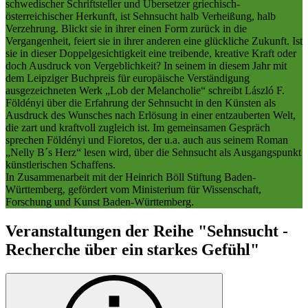
schwedischer Schriftsteller und Übersetzer griechisch-
österreichischer Herkunft, ist Sehnsucht halb Verheißung, halb
Verzehrung. Blickt sie in ihrer einen Form zurück in die
Vergangenheit, feiert sie in ihrer anderen eine glückliche Zukunft. Ist
sie in dieser Doppelgesichtigkeit eine treibende, kreative Kraft oder
doch Ausdruck von Vergeblichkeit? In seinem in diesem Jahr mit
dem Leipziger Buchpreis für europäische Verständigung
ausgezeichneten Werk „Lob der Melancholie“ schreibt László F.
Földényi über die Erfahrung der Sehnsucht in den Künsten als
Ausdruck des Wunsches nach Erlösung in einer entzauberten Welt,
die zart und kraftvoll zugleich ist. Im gemeinsamen Gespräch
sprechen Földényi und Fioretos, der u.a. auch aus seinem Roman
„Nelly B´s Herz“ lesen wird, über die Sehnsucht als Ausgangspunkt
künstlerischen Schaffens.
In Zusammenarbeit mit der Heinrich Böll Stiftung Baden-
Württemberg, gefördert vom Ministerium für Wissenschaft,
Forschung und Kunst Baden-Württemberg.
Veranstaltungen der Reihe "Sehnsucht -
Recherche über ein starkes Gefühl"