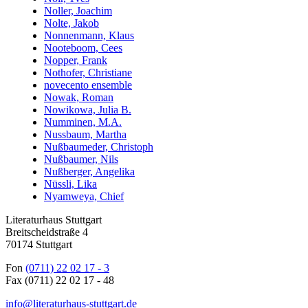
Noller, Joachim
Nolte, Jakob
Nonnenmann, Klaus
Nooteboom, Cees
Nopper, Frank
Nothofer, Christiane
novecento ensemble
Nowak, Roman
Nowikowa, Julia B.
Numminen, M.A.
Nussbaum, Martha
Nußbaumeder, Christoph
Nußbaumer, Nils
Nußberger, Angelika
Nüssli, Lika
Nyamweya, Chief
Literaturhaus Stuttgart
Breitscheidstraße 4
70174 Stuttgart
Fon
(0711) 22 02 17 - 3
Fax (0711) 22 02 17 - 48
info@literaturhaus-stuttgart.de