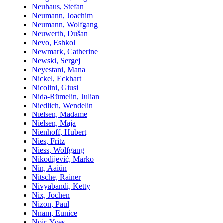
Neuhaus, Stefan
Neumann, Joachim
Neumann, Wolfgang
Neuwerth, Dušan
Nevo, Eshkol
Newmark, Catherine
Newski, Sergej
Neyestani, Mana
Nickel, Eckhart
Nicolini, Giusi
Nida-Rümelin, Julian
Niedlich, Wendelin
Nielsen, Madame
Nielsen, Maja
Nienhoff, Hubert
Nies, Fritz
Niess, Wolfgang
Nikodijević, Marko
Nin, Aaiún
Nitsche, Rainer
Nivyabandi, Ketty
Nix, Jochen
Nizon, Paul
Nnam, Eunice
Noir, Yves