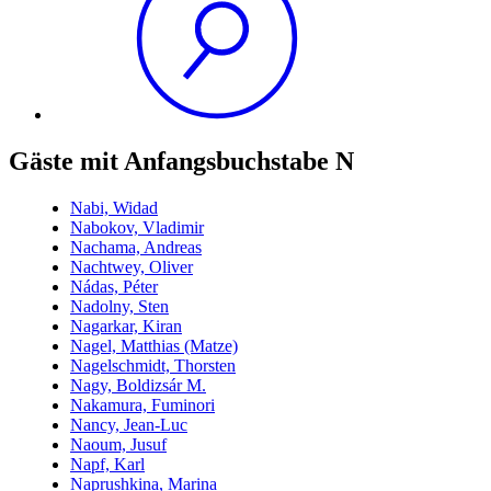
Gäste mit Anfangsbuchstabe N
Nabi, Widad
Nabokov, Vladimir
Nachama, Andreas
Nachtwey, Oliver
Nádas, Péter
Nadolny, Sten
Nagarkar, Kiran
Nagel, Matthias (Matze)
Nagelschmidt, Thorsten
Nagy, Boldizsár M.
Nakamura, Fuminori
Nancy, Jean-Luc
Naoum, Jusuf
Napf, Karl
Naprushkina, Marina