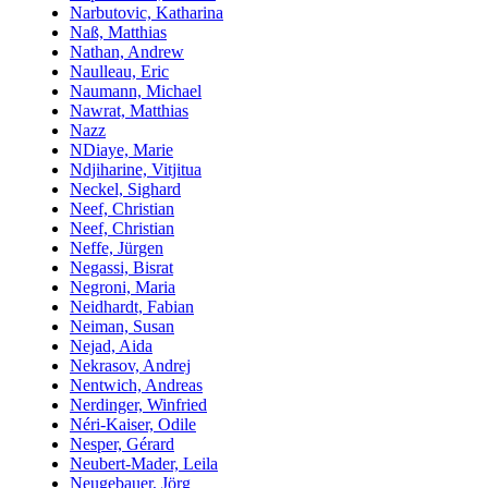
Narbutovic, Katharina
Naß, Matthias
Nathan, Andrew
Naulleau, Eric
Naumann, Michael
Nawrat, Matthias
Nazz
NDiaye, Marie
Ndjiharine, Vitjitua
Neckel, Sighard
Neef, Christian
Neef, Christian
Neffe, Jürgen
Negassi, Bisrat
Negroni, Maria
Neidhardt, Fabian
Neiman, Susan
Nejad, Aida
Nekrasov, Andrej
Nentwich, Andreas
Nerdinger, Winfried
Néri-Kaiser, Odile
Nesper, Gérard
Neubert-Mader, Leila
Neugebauer, Jörg