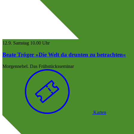
12.9.
Samstag
10.00 Uhr
Beate Tröger
»Die Welt da drunten zu betrachten«
Morgennebel. Das Frühstücksseminar
Karten