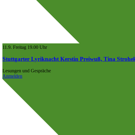
11.9.
Freitag
19.00 Uhr
Stuttgarter Lyriknacht
Kerstin Preiwuß, Tina Strohe
Lesungen und Gespräche
Anmelden