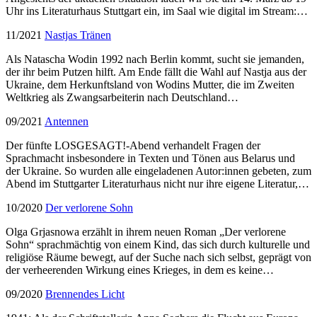
Uhr ins Literaturhaus Stuttgart ein, im Saal wie digital im Stream:…
11/2021
Nastjas Tränen
Als Natascha Wodin 1992 nach Berlin kommt, sucht sie jemanden,
der ihr beim Putzen hilft. Am Ende fällt die Wahl auf Nastja aus der
Ukraine, dem Herkunftsland von Wodins Mutter, die im Zweiten
Weltkrieg als Zwangsarbeiterin nach Deutschland…
09/2021
Antennen
Der fünfte LOSGESAGT!-Abend verhandelt Fragen der
Sprachmacht insbesondere in Texten und Tönen aus Belarus und
der Ukraine. So wurden alle eingeladenen Autor:innen gebeten, zum
Abend im Stuttgarter Literaturhaus nicht nur ihre eigene Literatur,…
10/2020
Der verlorene Sohn
Olga Grjasnowa erzählt in ihrem neuen Roman „Der verlorene
Sohn“ sprachmächtig von einem Kind, das sich durch kulturelle und
religiöse Räume bewegt, auf der Suche nach sich selbst, geprägt von
der verheerenden Wirkung eines Krieges, in dem es keine…
09/2020
Brennendes Licht