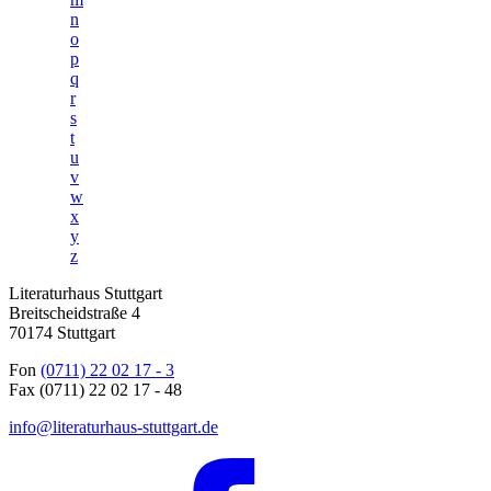
n
o
p
q
r
s
t
u
v
w
x
y
z
Literaturhaus Stuttgart
Breitscheidstraße 4
70174 Stuttgart
Fon
(0711) 22 02 17 - 3
Fax (0711) 22 02 17 - 48
info@literaturhaus-stuttgart.de