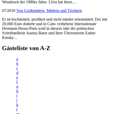
Wendezeit der 1980er Jahre. Lívia hat ihren…
07/2018
Von Großmüttern, Müttern und Töchtern
Er ist hochdotiert, profiliert und nicht minder renommiert: Der mit
20.000 Euro dotierte und in Calw verliehene Internationale
Hermann-Hesse-Preis wird in diesem Jahr der polnischen
Schriftstellerin Joanna Bator und ihrer Übersetzerin Esther
Kinsky…
Gästeliste von A-Z
a
b
c
d
e
f
g
h
i
j
k
l
m