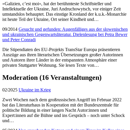
»Galizien, c’est moi«, hat der berühmteste Schriftsteller und
Intellektuelle der Ukraine, Juri Andruchowytsch, vor einiger Zeit
umstandslos behauptet. Das einstige Kronland der k.u.k.-Monarchie
ist heute Teil der Ukraine, Ort seiner Kindheit und…
09/2014
Gesucht und gefunden: Augenfälliges aus der slowenischen
und ukrainischen Gegenwartsliteratur. Dielenlesung bei Petra Bewer
und Peter Conradi
Die Stipendiaten des EU-Projekts TransStar Europa präsentieren
Auszüge aus ihren literarischen Übersetzungen großer Autorinnen
und Autoren ihrer Länder in der entspannten Atmosphäre einer
privaten Stuttgarter Wohnung. Sie lesen Texte von…
Moderation
(16 Veranstaltungen)
02/2025
Ukraine im Krieg
Zwei Wochen nach dem großrussischen Angriff im Februar 2022
bat das Literaturhaus in Kooperation mit der Bundeszentrale für
politische Bildung in einer langen Nacht Autor:innen und
Expert:innen auf die Bühne und ins Gespräch – noch unter Schock
und…