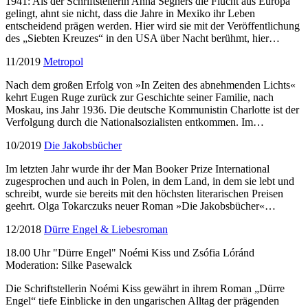
1941: Als der Schriftstellerin Anna Seghers die Flucht aus Europa
gelingt, ahnt sie nicht, dass die Jahre in Mexiko ihr Leben
entscheidend prägen werden. Hier wird sie mit der Veröffentlichung
des „Siebten Kreuzes“ in den USA über Nacht berühmt, hier…
11/2019
Metropol
Nach dem großen Erfolg von »In Zeiten des abnehmenden Lichts«
kehrt Eugen Ruge zurück zur Geschichte seiner Familie, nach
Moskau, ins Jahr 1936. Die deutsche Kommunistin Charlotte ist der
Verfolgung durch die Nationalsozialisten entkommen. Im…
10/2019
Die Jakobsbücher
Im letzten Jahr wurde ihr der Man Booker Prize International
zugesprochen und auch in Polen, in dem Land, in dem sie lebt und
schreibt, wurde sie bereits mit den höchsten literarischen Preisen
geehrt. Olga Tokarczuks neuer Roman »Die Jakobsbücher«…
12/2018
Dürre Engel & Liebesroman
18.00 Uhr "Dürre Engel" Noémi Kiss und Zsófia Lóránd
Moderation: Silke Pasewalck
Die Schriftstellerin Noémi Kiss gewährt in ihrem Roman „Dürre
Engel“ tiefe Einblicke in den ungarischen Alltag der prägenden