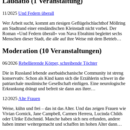
Laudatio
(1 Veranstaltung)
11/2025
Und Federn überall
Wer Arbeit sucht, kommt am riesigen Geﬂügelschlachthof Möllring
am Stadtrand einer emsländischen Kleinstadt nicht vorbei. Der
Roman »Und Federn überall« von Nava Ebrahimi begleitet sechs
Menschen dieser Stadt, die alle auf ihre Weise mit dem Betrieb…
Moderation
(10 Veranstaltungen)
06/2026
Rebellierende Körper, schreibende Töchter
Die in Russland lebende aserbaidschanische Community ist streng
konservativ. Schon als Kind kann sich die Erzählerin schwer in die
patriarchale muslimische Gesellschaft einfügen. Eine neurologische
Erkrankung drängt und befreit sie dann aus ihrer…
12/2025
Alte Frauen
Weise, kühn und frei – das ist das Alter. Und das zeigen Frauen wie
Vivian Gornick, Jane Campbell, Carmen Herrera, Lucinda Childs
oder Ulrike Edschmid. Manche haben sich neu erfunden, andere
haben immer weitergemacht und schaffen im hohen Alter dann…