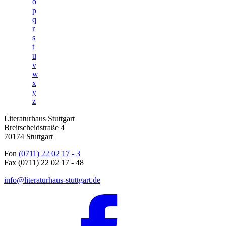
o
p
q
r
s
t
u
v
w
x
y
z
Literaturhaus Stuttgart
Breitscheidstraße 4
70174 Stuttgart
Fon
(0711) 22 02 17 - 3
Fax (0711) 22 02 17 - 48
info@literaturhaus-stuttgart.de