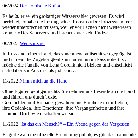
06/2024
Der komische Kafka
Es heißt, er sei ein großartiger Witzeerzähler gewesen. Es wird
berichtet, er habe die Lesung seines Romans »Der Prozess« immer
wieder unterbrechen müssen, weil er vor Lachen nicht weiterlesen
konnte. »Des Scherzens und Lachens war kein Ende«,…
06/2023
Wer wir sind
In Russland, einem Land, das zunehmend antisemitisch geprägt ist
und in dem die Zugehörigkeit zum Judentum im Pass notiert ist,
möchte die Familie von Lena Gorelik nicht bleiben und entschließt
sich daher zur Ausreise als jüdische…
11/2022
Nimm mich an die Hand
Ohne Figuren geht gar nichts. Sie nehmen uns Lesende an die Hand
und führen uns durch Texte,
Geschichten und Romane, gewähren uns Einblicke in ihr Leben,
ihre Gedanken, ihre Emotionen, ihre Vergangenheiten und ihre
Träume. Doch wie erschaffen wir sie…
11/2022
„Ist das ein Mensch?“ – Ein Abend gegen das Vergessen
Es gibt zwar eine offizielle Erinnerungspolitik, es gibt das mahnende