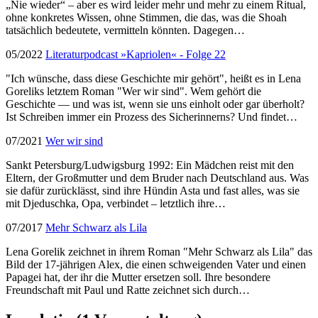
„Nie wieder“ – aber es wird leider mehr und mehr zu einem Ritual,
ohne konkretes Wissen, ohne Stimmen, die das, was die Shoah
tatsächlich bedeutete, vermitteln könnten. Dagegen…
05/2022
Literaturpodcast »Kapriolen« - Folge 22
"Ich wünsche, dass diese Geschichte mir gehört", heißt es in Lena
Goreliks letztem Roman "Wer wir sind". Wem gehört die
Geschichte — und was ist, wenn sie uns einholt oder gar überholt?
Ist Schreiben immer ein Prozess des Sicherinnerns? Und findet…
07/2021
Wer wir sind
Sankt Petersburg/Ludwigsburg 1992: Ein Mädchen reist mit den
Eltern, der Großmutter und dem Bruder nach Deutschland aus. Was
sie dafür zurücklässt, sind ihre Hündin Asta und fast alles, was sie
mit Djeduschka, Opa, verbindet – letztlich ihre…
07/2017
Mehr Schwarz als Lila
Lena Gorelik zeichnet in ihrem Roman "Mehr Schwarz als Lila" das
Bild der 17-jährigen Alex, die einen schweigenden Vater und einen
Papagei hat, der ihr die Mutter ersetzen soll. Ihre besondere
Freundschaft mit Paul und Ratte zeichnet sich durch…