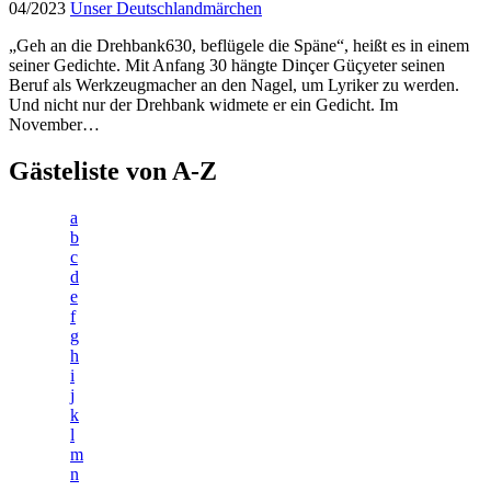
04/2023
Unser Deutschlandmärchen
„Geh an die Drehbank630, beflügele die Späne“, heißt es in einem
seiner Gedichte. Mit Anfang 30 hängte Dinçer Güçyeter seinen
Beruf als Werkzeugmacher an den Nagel, um Lyriker zu werden.
Und nicht nur der Drehbank widmete er ein Gedicht. Im
November…
Gästeliste von A-Z
a
b
c
d
e
f
g
h
i
j
k
l
m
n