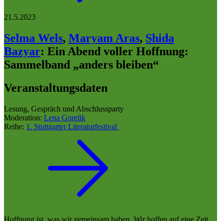
21.5.2023
Selma Wels
,
Maryam Aras
,
Shida
Bazyar
:
Ein Abend voller Hoffnung:
Sammelband „anders bleiben“
Veranstaltungsdaten
Lesung, Gespräch und Abschlussparty
Moderation:
Lena Gorelik
Reihe:
1. Stuttgarter Literaturfestival
Hoffnung ist, was wir gemeinsam haben. Wir hoffen auf eine Zeit