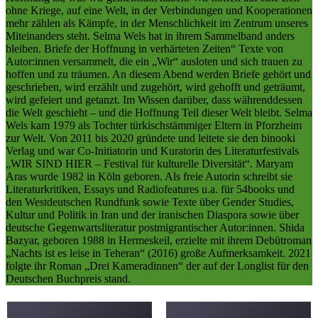
ohne Kriege, auf eine Welt, in der Verbindungen und Kooperationen
mehr zählen als Kämpfe, in der Menschlichkeit im Zentrum unseres
Miteinanders steht. Selma Wels hat in ihrem Sammelband anders
bleiben. Briefe der Hoffnung in verhärteten Zeiten“ Texte von
Autor:innen versammelt, die ein „Wir“ ausloten und sich trauen zu
hoffen und zu träumen. An diesem Abend werden Briefe gehört und
geschrieben, wird erzählt und zugehört, wird gehofft und geträumt,
wird gefeiert und getanzt. Im Wissen darüber, dass währenddessen
die Welt geschieht – und die Hoffnung Teil dieser Welt bleibt. Selma
Wels kam 1979 als Tochter türkischstämmiger Eltern in Pforzheim
zur Welt. Von 2011 bis 2020 gründete und leitete sie den binooki
Verlag und war Co-Initiatorin und Kuratorin des Literaturfestivals
„WIR SIND HIER – Festival für kulturelle Diversität“. Maryam
Aras wurde 1982 in Köln geboren. Als freie Autorin schreibt sie
Literaturkritiken, Essays und Radiofeatures u.a. für 54books und
den Westdeutschen Rundfunk sowie Texte über Gender Studies,
Kultur und Politik in Iran und der iranischen Diaspora sowie über
deutsche Gegenwartsliteratur postmigrantischer Autor:innen. Shida
Bazyar, geboren 1988 in Hermeskeil, erzielte mit ihrem Debütroman
„Nachts ist es leise in Teheran“ (2016) große Aufmerksamkeit. 2021
folgte ihr Roman „Drei Kameradinnen“ der auf der Longlist für den
Deutschen Buchpreis stand.