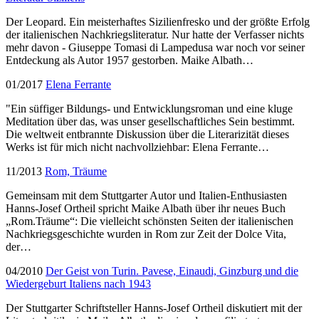
Der Leopard. Ein meisterhaftes Sizilienfresko und der größte Erfolg
der italienischen Nachkriegsliteratur. Nur hatte der Verfasser nichts
mehr davon - Giuseppe Tomasi di Lampedusa war noch vor seiner
Entdeckung als Autor 1957 gestorben. Maike Albath…
01/2017
Elena Ferrante
"Ein süffiger Bildungs- und Entwicklungsroman und eine kluge
Meditation über das, was unser gesellschaftliches Sein bestimmt.
Die weltweit entbrannte Diskussion über die Literarizität dieses
Werks ist für mich nicht nachvollziehbar: Elena Ferrante…
11/2013
Rom, Träume
Gemeinsam mit dem Stuttgarter Autor und Italien-Enthusiasten
Hanns-Josef Ortheil spricht Maike Albath über ihr neues Buch
„Rom.Träume“: Die vielleicht schönsten Seiten der italienischen
Nachkriegsgeschichte wurden in Rom zur Zeit der Dolce Vita,
der…
04/2010
Der Geist von Turin. Pavese, Einaudi, Ginzburg und die
Wiedergeburt Italiens nach 1943
Der Stuttgarter Schriftsteller Hanns-Josef Ortheil diskutiert mit der