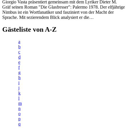
Giorgio Vasta präsentiert gemeinsam mit dem Lyriker Dieter M.
Gräf seinen Roman "Die Glasfresser": Palermo 1978. Der elfjährige
Nimbus ist ein Wortfanatiker und fasziniert von der Macht der
Sprache. Mit sezierendem Blick analysiert er die…
Gästeliste von A-Z
a
b
c
d
e
f
g
h
i
j
k
l
m
n
o
p
q