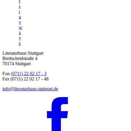
r
s
t
u
v
w
x
y
z
Literaturhaus Stuttgart
Breitscheidstraße 4
70174 Stuttgart
Fon
(0711) 22 02 17 - 3
Fax (0711) 22 02 17 - 48
info@literaturhaus-stuttgart.de