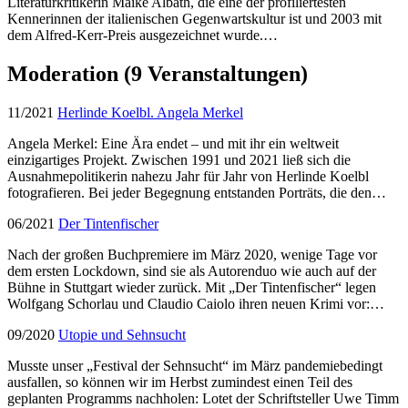
Literaturkritikerin Maike Albath, die eine der profiliertesten
Kennerinnen der italienischen Gegenwartskultur ist und 2003 mit
dem Alfred-Kerr-Preis ausgezeichnet wurde.…
Moderation
(9 Veranstaltungen)
11/2021
Herlinde Koelbl. Angela Merkel
Angela Merkel: Eine Ära endet – und mit ihr ein weltweit
einzigartiges Projekt. Zwischen 1991 und 2021 ließ sich die
Ausnahmepolitikerin nahezu Jahr für Jahr von Herlinde Koelbl
fotografieren. Bei jeder Begegnung entstanden Porträts, die den…
06/2021
Der Tintenfischer
Nach der großen Buchpremiere im März 2020, wenige Tage vor
dem ersten Lockdown, sind sie als Autorenduo wie auch auf der
Bühne in Stuttgart wieder zurück. Mit „Der Tintenfischer“ legen
Wolfgang Schorlau und Claudio Caiolo ihren neuen Krimi vor:…
09/2020
Utopie und Sehnsucht
Musste unser „Festival der Sehnsucht“ im März pandemiebedingt
ausfallen, so können wir im Herbst zumindest einen Teil des
geplanten Programms nachholen: Lotet der Schriftsteller Uwe Timm