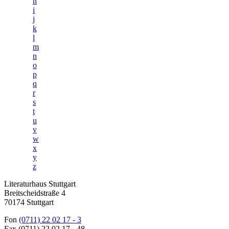
h
i
j
k
l
m
n
o
p
q
r
s
t
u
v
w
x
y
z
Literaturhaus Stuttgart
Breitscheidstraße 4
70174 Stuttgart
Fon
(0711) 22 02 17 - 3
Fax (0711) 22 02 17 - 48