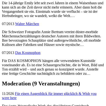
Die 14-jährige Emily lebt seit zwei Jahren in einem Waisenhaus und
kann sich an die Zeit davor nicht mehr erinnern. Aber dann holt die
Vergangenheit sie ein. Einstmals wurde sie verflucht – sie ist der
Herbstbringer, wo sie wandelt, welkt die Welt.…
07/2013
Wahre Märchen
Die Schweizer Fotografin Annie Bertram vereint düster-morbide
Märchennacherzählungen deutscher Autoren mit ihren Bildwelten.
Ihre bevorzugten Schauplätze sind außergewöhnliche, oft morbide
Kulissen alter Fabriken und Häuser sowie mystische…
07/2013
Das Kosmophon
Für DAS KOSMOPHON hängen alle verwendeten Kunststile
voneinander ab. Es ist eine Schauergeschichte, die in Wort, Bild und
Ton erzählt wird – und auch genau so konzipiert wurde. Anstelle
eine fertige Geschichte nachträglich zu bebildern oder zu…
Moderation
(9 Veranstaltungen)
11/2026
Für einen Augenblick für immer glücklich & Wish you
were here
Das (auto-)biografische Werk des diesjährigen Comicbuch-