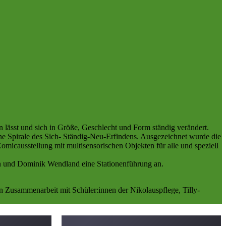
n lässt und sich in Größe, Geschlecht und Form ständig verändert.
ine Spirale des Sich- Ständig-Neu-Erfindens. Ausgezeichnet wurde die
omicausstellung mit multisensorischen Objekten für alle und speziell
en und Dominik Wendland eine Stationenführung an.
in Zusammenarbeit mit Schüler:innen der Nikolauspflege, Tilly-