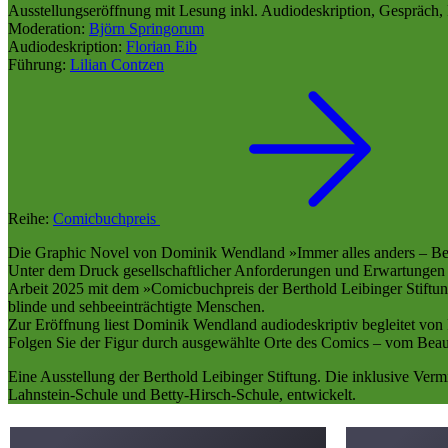
Ausstellungseröffnung mit Lesung inkl. Audiodeskription, Gespräch
Moderation:
Björn Springorum
Audiodeskription:
Florian Eib
Führung:
Lilian Contzen
Reihe:
Comicbuchpreis
Die Graphic Novel von Dominik Wendland »Immer alles anders – Be your
Unter dem Druck gesellschaftlicher Anforderungen und Erwartungen st
Arbeit 2025 mit dem »Comicbuchpreis der Berthold Leibinger Stiftung«
blinde und sehbeeinträchtigte Menschen.
Zur Eröffnung liest Dominik Wendland audiodeskriptiv begleitet von
Folgen Sie der Figur durch ausgewählte Orte des Comics – vom Beaut
Eine Ausstellung der Berthold Leibinger Stiftung. Die inklusive Verm
Lahnstein-Schule und Betty-Hirsch-Schule, entwickelt.