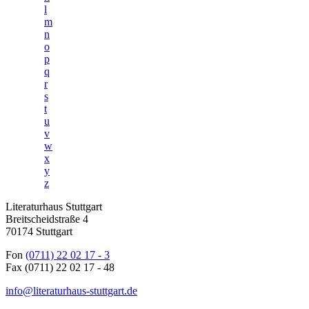
l
m
n
o
p
q
r
s
t
u
v
w
x
y
z
Literaturhaus Stuttgart
Breitscheidstraße 4
70174 Stuttgart
Fon
(0711) 22 02 17 - 3
Fax (0711) 22 02 17 - 48
info@literaturhaus-stuttgart.de