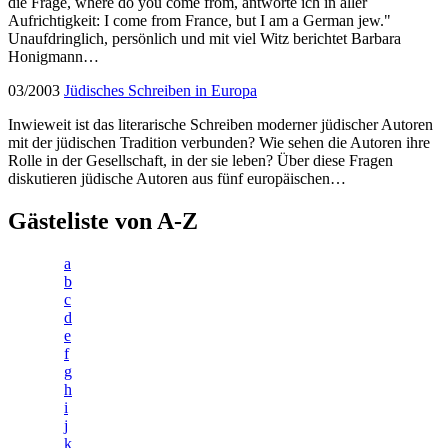
die Frage, where do you come from, antworte ich in aller
Aufrichtigkeit: I come from France, but I am a German jew."
Unaufdringlich, persönlich und mit viel Witz berichtet Barbara
Honigmann…
03/2003
Jüdisches Schreiben in Europa
Inwieweit ist das literarische Schreiben moderner jüdischer Autoren
mit der jüdischen Tradition verbunden? Wie sehen die Autoren ihre
Rolle in der Gesellschaft, in der sie leben? Über diese Fragen
diskutieren jüdische Autoren aus fünf europäischen…
Gästeliste von A-Z
a
b
c
d
e
f
g
h
i
j
k