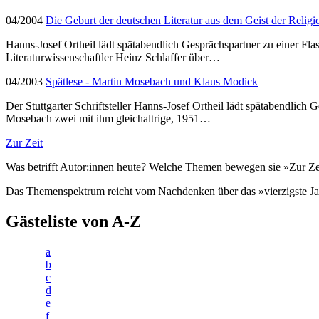
04/2004
Die Geburt der deutschen Literatur aus dem Geist der Religi
Hanns-Josef Ortheil lädt spätabendlich Gesprächspartner zu einer Fl
Literaturwissenschaftler Heinz Schlaffer über…
04/2003
Spätlese - Martin Mosebach und Klaus Modick
Der Stuttgarter Schriftsteller Hanns-Josef Ortheil lädt spätabendlic
Mosebach zwei mit ihm gleichaltrige, 1951…
Zur Zeit
Was betrifft Autor:innen heute? Welche Themen bewegen sie »Zur Z
Das Themenspektrum reicht vom Nachdenken über das »vierzigste Ja
Gästeliste von A-Z
a
b
c
d
e
f