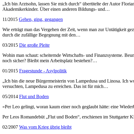
„Ich bin Arztsohn, lassen Sie mich durch“ übertitelte der Autor Flori
Akademikerkinder. Über einen anderen Bildungs- und…
11/2015
Gehen, ging, gegangen
Wie erträgt man das Vergehen der Zeit, wenn man zur Untätigkeit gez
durch die zufällige Begegnung mit den…
03/2015
Die große Pleite
Wohin man schaut: scheiternde Wirtschafts- und Finanzsysteme. Beunr
noch sicher? Bleibt mein Arbeitsplatz bestehen?…
01/2015
Fragestunde - Asylpolitik
„Ich bin die neue Bürgermeisterin von Lampedusa und Linosa. Ich w
versuchten, Lampedusa zu erreichen. Das ist für mich…
05/2014
Flut und Boden
»Per Leo gelingt, woran kaum einer noch geglaubt hätte: eine Wiede
Per Leos Romandebüt „Flut und Boden“, erschienen im Stuttgarter K
02/2007
Was vom Krieg übrig bleibt