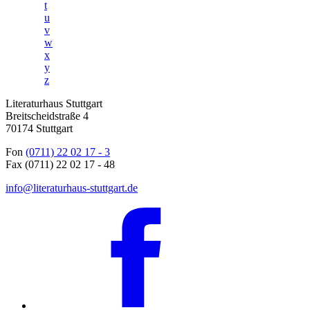
t
u
v
w
x
y
z
Literaturhaus Stuttgart
Breitscheidstraße 4
70174 Stuttgart
Fon
(0711) 22 02 17 - 3
Fax (0711) 22 02 17 - 48
info@literaturhaus-stuttgart.de