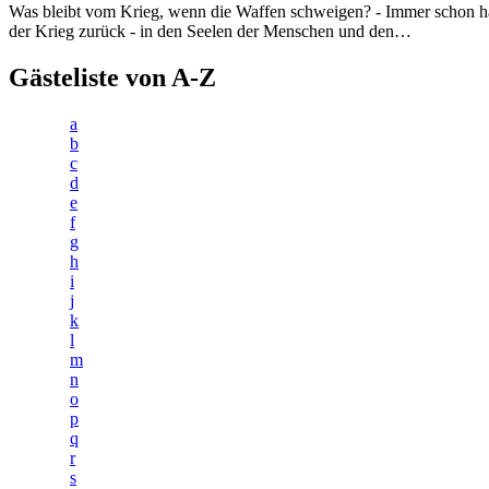
Was bleibt vom Krieg, wenn die Waffen schweigen? - Immer schon ha
der Krieg zurück - in den Seelen der Menschen und den…
Gästeliste von A-Z
a
b
c
d
e
f
g
h
i
j
k
l
m
n
o
p
q
r
s