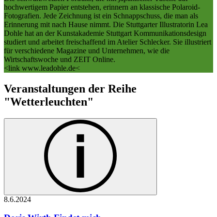
hochwertigem Papier entstehen, erinnern an klassische Polaroid-
Fotografien. Jede Zeichnung ist ein Schnappschuss, die man als
Erinnerung mit nach Hause nimmt. Die Stuttgarter Illustratorin Lea
Dohle hat an der Kunstakademie Stuttgart Kommunikationsdesign
studiert und arbeitet freischaffend im Atelier Schlecker. Sie illustriert
für verschiedene Magazine und Unternehmen, wie die
Wirtschaftswoche und ZEIT Online.
<link www.leadohle.de<
Veranstaltungen der Reihe
"Wetterleuchten"
8.6.
2024