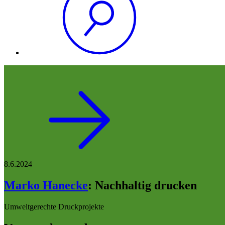
8.6.2024
Marko Hanecke
:
Nachhaltig drucken
Umweltgerechte Druckprojekte