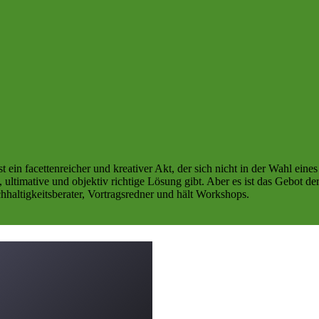
t ein facettenreicher und kreativer Akt, der sich nicht in der Wahl ein
ne, ultimative und objektiv richtige Lösung gibt. Aber es ist das Gebot 
haltigkeitsberater, Vortragsredner und hält Workshops.