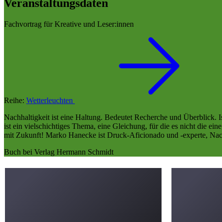
Veranstaltungsdaten
Fachvortrag für Kreative und Leser:innen
Reihe:
Wetterleuchten
Nachhaltigkeit ist eine Haltung. Bedeutet Recherche und Überblick. Is
ist ein vielschichtiges Thema, eine Gleichung, für die es nicht die ei
mit Zukunft! Marko Hanecke ist Druck-Aficionado und -experte, Nach
Buch bei Verlag Hermann Schmidt