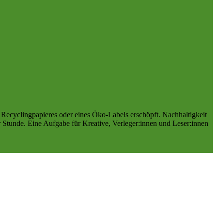
es Recyclingpapieres oder eines Öko-Labels erschöpft. Nachhaltigkeit
der Stunde. Eine Aufgabe für Kreative, Verleger:innen und Leser:innen