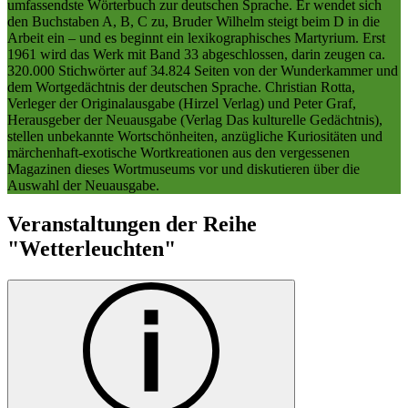
umfassendste Wörterbuch zur deutschen Sprache. Er wendet sich
den Buchstaben A, B, C zu, Bruder Wilhelm steigt beim D in die
Arbeit ein – und es beginnt ein lexikographisches Martyrium. Erst
1961 wird das Werk mit Band 33 abgeschlossen, darin zeugen ca.
320.000 Stichwörter auf 34.824 Seiten von der Wunderkammer und
dem Wortgedächtnis der deutschen Sprache. Christian Rotta,
Verleger der Originalausgabe (Hirzel Verlag) und Peter Graf,
Herausgeber der Neuausgabe (Verlag Das kulturelle Gedächtnis),
stellen unbekannte Wortschönheiten, anzügliche Kuriositäten und
märchenhaft-exotische Wortkreationen aus den vergessenen
Magazinen dieses Wortmuseums vor und diskutieren über die
Auswahl der Neuausgabe.
Veranstaltungen der Reihe
"Wetterleuchten"