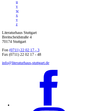
u
v
w
x
y
z
Literaturhaus Stuttgart
Breitscheidstraße 4
70174 Stuttgart
Fon
(0711) 22 02 17 - 3
Fax (0711) 22 02 17 - 48
info@literaturhaus-stuttgart.de