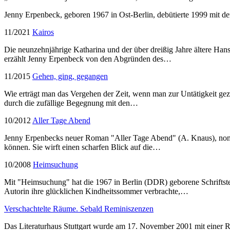
Jenny Erpenbeck, geboren 1967 in Ost-Berlin, debütierte 1999 mit d
11/2021
Kairos
Die neunzehnjährige Katharina und der über dreißig Jahre ältere Ha
erzählt Jenny Erpenbeck von den Abgründen des…
11/2015
Gehen, ging, gegangen
Wie erträgt man das Vergehen der Zeit, wenn man zur Untätigkeit gez
durch die zufällige Begegnung mit den…
10/2012
Aller Tage Abend
Jenny Erpenbecks neuer Roman "Aller Tage Abend" (A. Knaus), nominie
können. Sie wirft einen scharfen Blick auf die…
10/2008
Heimsuchung
Mit "Heimsuchung" hat die 1967 in Berlin (DDR) geborene Schriftste
Autorin ihre glücklichen Kindheitssommer verbrachte,…
Verschachtelte Räume. Sebald Reminiszenzen
Das Literaturhaus Stuttgart wurde am 17. November 2001 mit einer Re