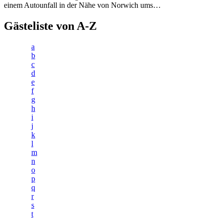
einem Autounfall in der Nähe von Norwich ums…
Gästeliste von A-Z
a
b
c
d
e
f
g
h
i
j
k
l
m
n
o
p
q
r
s
t