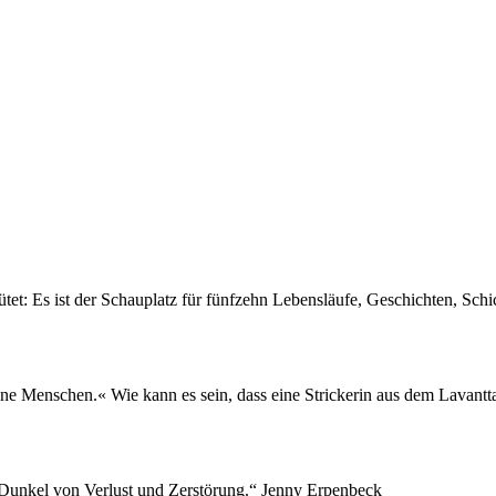
et: Es ist der Schauplatz für fünfzehn Lebensläufe, Geschichten, Sch
e Menschen.« Wie kann es sein, dass eine Strickerin aus dem Lavantta
as Dunkel von Verlust und Zerstörung.“ Jenny Erpenbeck