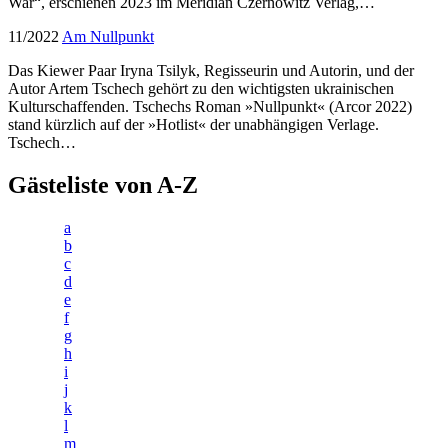
War“, erschienen 2023 im Meridian Czernowitz Verlag,…
11/2022
Am Nullpunkt
Das Kiewer Paar Iryna Tsilyk, Regisseurin und Autorin, und der
Autor Artem Tschech gehört zu den wichtigsten ukrainischen
Kulturschaffenden. Tschechs Roman »Nullpunkt« (Arcor 2022)
stand kürzlich auf der »Hotlist« der unabhängigen Verlage.
Tschech…
Gästeliste von A-Z
a
b
c
d
e
f
g
h
i
j
k
l
m