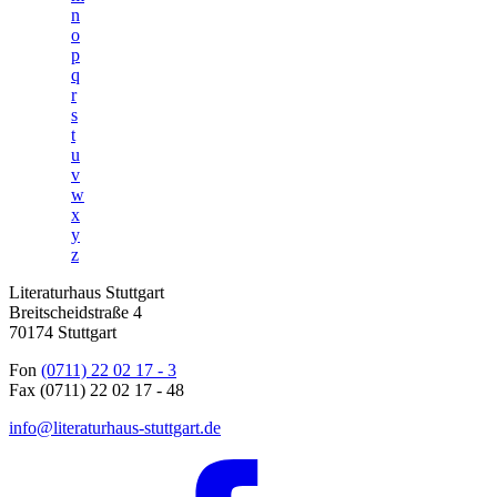
n
o
p
q
r
s
t
u
v
w
x
y
z
Literaturhaus Stuttgart
Breitscheidstraße 4
70174 Stuttgart
Fon
(0711) 22 02 17 - 3
Fax (0711) 22 02 17 - 48
info@literaturhaus-stuttgart.de