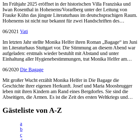
Im Frühjahr 2025 eröffnet in der historischen Villa Franziska und
Iwan Rosenthal in Hohenems/Vorarlberg unter der Leitung von
Frauke Kühn das jüngste Literaturhaus im deutschsprachigen Raum.
Hohenems ist nicht nur bekannt für zwei Handschriften des…
06/2021
Vati
Im letzten Jahr stellte Monika Helfer ihren Roman „Bagage“ im Juni
im Literaturhaus Stuttgart vor. Die Stimmung an diesem Abend war
aufgeladen: erstmals wieder bestuhlt mit Abstand und unter
Einhaltung aller Hygienebestimmungen, trat Monika Helfer am…
06/2020
Die Bagage
Mit großer Wucht erzählt Monika Helfer in Die Bagage die
Geschichte ihrer eigenen Herkunft. Josef und Maria Moosbrugger
leben mit ihren Kindern am Rand eines Bergdorfes. Sie sind die
Abseitigen, die Armen. Es ist die Zeit des ersten Weltkriegs und…
Gästeliste von A-Z
a
b
c