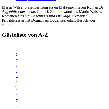
Martin Walser präsentiert zum ersten Mal seinen neuen Roman
Der
Augenblick der Liebe
. Gottlieb Zürn, bekannt aus Martin Walsers
Romanen
Das Schwanenhaus
und
Die Jagd
, Exmakler,
Privatgelehrter mit Domizil am Bodensee, erhält Besuch von
einer…
Gästeliste von A-Z
a
b
c
d
e
f
g
h
i
j
k
l
m
n
o