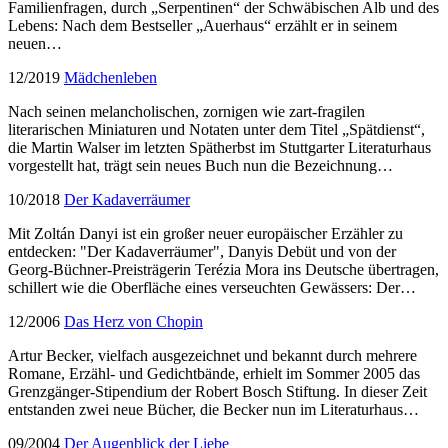
Familienfragen, durch „Serpentinen“ der Schwäbischen Alb und des
Lebens: Nach dem Bestseller „Auerhaus“ erzählt er in seinem
neuen…
12/2019
Mädchenleben
Nach seinen melancholischen, zornigen wie zart-fragilen
literarischen Miniaturen und Notaten unter dem Titel „Spätdienst“,
die Martin Walser im letzten Spätherbst im Stuttgarter Literaturhaus
vorgestellt hat, trägt sein neues Buch nun die Bezeichnung…
10/2018
Der Kadaverräumer
Mit Zoltán Danyi ist ein großer neuer europäischer Erzähler zu
entdecken: "Der Kadaverräumer", Danyis Debüt und von der
Georg-Büchner-Preisträgerin Terézia Mora ins Deutsche übertragen,
schillert wie die Oberfläche eines verseuchten Gewässers: Der…
12/2006
Das Herz von Chopin
Artur Becker, vielfach ausgezeichnet und bekannt durch mehrere
Romane, Erzähl- und Gedichtbände, erhielt im Sommer 2005 das
Grenzgänger-Stipendium der Robert Bosch Stiftung. In dieser Zeit
entstanden zwei neue Bücher, die Becker nun im Literaturhaus…
09/2004
Der Augenblick der Liebe