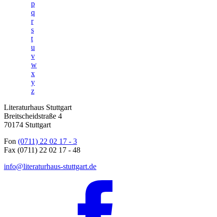
p
q
r
s
t
u
v
w
x
y
z
Literaturhaus Stuttgart
Breitscheidstraße 4
70174 Stuttgart
Fon
(0711) 22 02 17 - 3
Fax (0711) 22 02 17 - 48
info@literaturhaus-stuttgart.de