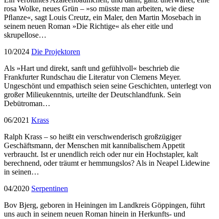
rosa Wolke, neues Grün – »so müsste man arbeiten, wie diese
Pﬂanze«, sagt Louis Creutz, ein Maler, den Martin Mosebach in
seinem neuen Roman »Die Richtige« als eher eitle und
skrupellose…
10/2024
Die Projektoren
Als »Hart und direkt, sanft und gefühlvoll« beschrieb die
Frankfurter Rundschau die Literatur von Clemens Meyer.
Ungeschönt und empathisch seien seine Geschichten, unterlegt von
großer Milieukenntnis, urteilte der Deutschlandfunk. Sein
Debütroman…
06/2021
Krass
Ralph Krass – so heißt ein verschwenderisch großzügiger
Geschäftsmann, der Menschen mit kannibalischem Appetit
verbraucht. Ist er unendlich reich oder nur ein Hochstapler, kalt
berechnend, oder träumt er hemmungslos? Als in Neapel Lidewine
in seinen…
04/2020
Serpentinen
Bov Bjerg, geboren in Heiningen im Landkreis Göppingen, führt
uns auch in seinem neuen Roman hinein in Herkunfts- und