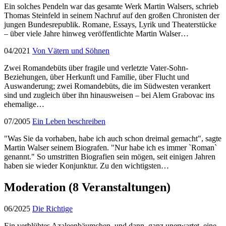
Ein solches Pendeln war das gesamte Werk Martin Walsers, schrieb
Thomas Steinfeld in seinem Nachruf auf den großen Chronisten der
jungen Bundesrepublik. Romane, Essays, Lyrik und Theaterstücke
– über viele Jahre hinweg veröffentlichte Martin Walser…
04/2021
Von Vätern und Söhnen
Zwei Romandebüts über fragile und verletzte Vater-Sohn-
Beziehungen, über Herkunft und Familie, über Flucht und
Auswanderung; zwei Romandebüts, die im Südwesten verankert
sind und zugleich über ihn hinausweisen – bei Alem Grabovac ins
ehemalige…
07/2005
Ein Leben beschreiben
"Was Sie da vorhaben, habe ich auch schon dreimal gemacht", sagte
Martin Walser seinem Biografen. "Nur habe ich es immer `Roman`
genannt." So umstritten Biografien sein mögen, seit einigen Jahren
haben sie wieder Konjunktur. Zu den wichtigsten…
Moderation
(8 Veranstaltungen)
06/2025
Die Richtige
Ein verblühtes Azaleenbäumchen, und dann, ganz unerwartet, eine