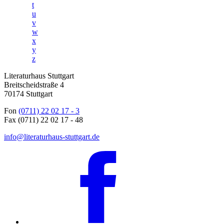
t
u
v
w
x
y
z
Literaturhaus Stuttgart
Breitscheidstraße 4
70174 Stuttgart
Fon
(0711) 22 02 17 - 3
Fax (0711) 22 02 17 - 48
info@literaturhaus-stuttgart.de