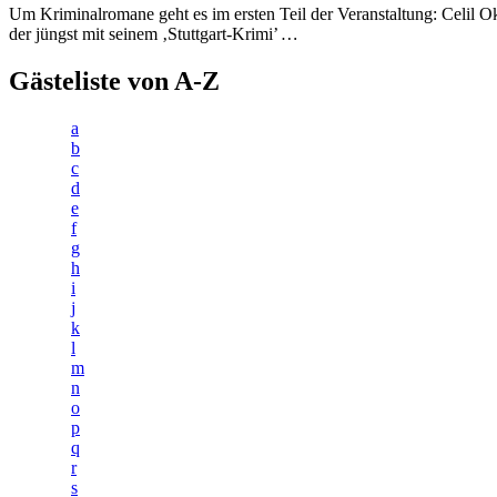
Um Kriminalromane geht es im ersten Teil der Veranstaltung: Celil O
der jüngst mit seinem ‚Stuttgart-Krimi’
…
Gästeliste von A-Z
a
b
c
d
e
f
g
h
i
j
k
l
m
n
o
p
q
r
s