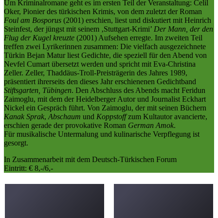
Um Kriminalromane geht es im ersten Teil der Veranstaltung: Celil
Oker, Pionier des türkischen Krimis, von dem zuletzt der Roman
Foul am Bosporus
(2001) erschien, liest und diskutiert mit Heinrich
Steinfest, der jüngst mit seinem ‚Stuttgart-Krimi’
Der Mann, der den
Flug der Kugel kreuzte
(2001) Aufsehen erregte. Im zweiten Teil
treffen zwei Lyrikerinnen zusammen: Die vielfach ausgezeichnete
Türkin Bejan Matur liest Gedichte, die speziell für den Abend von
Nevfel Cumart übersetzt werden und spricht mit Eva-Christina
Zeller. Zeller, Thaddäus-Troll-Preisträgerin des Jahres 1989,
präsentiert ihrerseits den dieses Jahr erschienenen Gedichtband
Stiftsgarten, Tübingen
. Den Abschluss des Abends macht Feridun
Zaimoglu, mit dem der Heidelberger Autor und Journalist Eckhart
Nickel ein Gespräch führt. Von Zaimoglu, der mit seinen Büchern
Kanak Sprak
,
Abschaum
und
Koppstoff
zum Kultautor avancierte,
erschien gerade der provokative Roman
German Amok
.
Für musikalische Untermalung und kulinarische Verpflegung ist
gesorgt.
In Zusammenarbeit mit dem Deutsch-Türkischen Forum
Eintritt: € 8,-/6,-