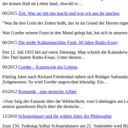
der keinen Halt im Leben fand, obwohl er…
09/2015
Zeit. Was sie mit uns macht und was wir aus ihr machen
"Was ihr den Geist der Zeiten heißt, das ist im Grund der Herren eigne
Was Goethe seinem Faust in den Mund gelegt hat, hat sich in unseren 
06/2015
Die große Kulturmaschine Funk. 60 Jahre Radio-Essay
Der 12. Juli 1955 fiel auf einen Dienstag. Man schrieb die Kalende
Der Titel lautete Radio-Essay. Unter diesem…
09/2013
Goethe – Kunstwerk des Lebens
Fünfzig Jahre nach Richard Friedenthal nähert sich Rüdiger Safransk
Zeitgenossen. So wird Goethe ungewohnt lebendig: Ein…
03/2012
Romantik - eine deutsche Affäre
»Vom Sieg der Fantasie über die Wirklichkeit, vom Unbehagen am Lebe
seinem grandiosen Buch über die deutsche…
12/2010
Schopenhauer und die wilden Jahre der Philosophie
Zum 150. Todestag Arthur Schopenhauers am 21. September wird Rüdi