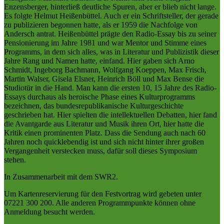
Enzensberger, hinterließ deutliche Spuren, aber er blieb nicht lange.
Es folgte Helmut Heißenbüttel. Auch er ein Schriftsteller, der gerade
zu publizieren begonnen hatte, als er 1959 die Nachfolge von
Andersch antrat. Heißenbüttel prägte den Radio-Essay bis zu seiner
Pensionierung im Jahre 1981 und war Mentor und Stimme eines
Programms, in dem sich alles, was in Literatur und Publizistik dieser
Jahre Rang und Namen hatte, einfand. Hier gaben sich Arno
Schmidt, Ingeborg Bachmann, Wolfgang Koeppen, Max Frisch,
Martin Walser, Gisela Elsner, Heinrich Böll und Max Bense die
Studiotür in die Hand. Man kann die ersten 10, 15 Jahre des Radio-
Essays durchaus als heroische Phase eines Kulturprogramms
bezeichnen, das bundesrepublikanische Kulturgeschichte
geschrieben hat. Hier spielten die intellektuellen Debatten, hier fand
die Avantgarde aus Literatur und Musik ihren Ort, hier hatte die
Kritik einen prominenten Platz. Dass die Sendung auch nach 60
Jahren noch quicklebendig ist und sich nicht hinter ihrer großen
Vergangenheit verstecken muss, dafür soll dieses Symposium
stehen.
In Zusammenarbeit mit dem SWR2.
Um Kartenreservierung für den Festvortrag wird gebeten unter
07221 300 200. Alle anderen Programmpunkte können ohne
Anmeldung besucht werden.