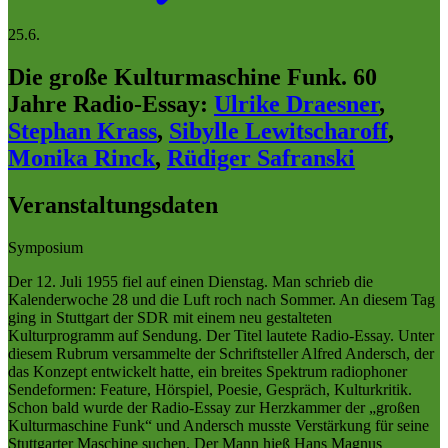
25.6.
Die große Kulturmaschine Funk. 60
Jahre Radio-Essay
:
Ulrike Draesner
,
Stephan Krass
,
Sibylle Lewitscharoff
,
Monika Rinck
,
Rüdiger Safranski
Veranstaltungsdaten
Symposium
Der 12. Juli 1955 fiel auf einen Dienstag. Man schrieb die
Kalenderwoche 28 und die Luft roch nach Sommer. An diesem Tag
ging in Stuttgart der SDR mit einem neu gestalteten
Kulturprogramm auf Sendung. Der Titel lautete Radio-Essay. Unter
diesem Rubrum versammelte der Schriftsteller Alfred Andersch, der
das Konzept entwickelt hatte, ein breites Spektrum radiophoner
Sendeformen: Feature, Hörspiel, Poesie, Gespräch, Kulturkritik.
Schon bald wurde der Radio-Essay zur Herzkammer der „großen
Kulturmaschine Funk“ und Andersch musste Verstärkung für seine
Stuttgarter Maschine suchen. Der Mann hieß Hans Magnus