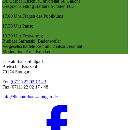
Dr. Caspar Hirschi (Universität St. Gallen)
Gesprächsleitung Barbara Schäfer, DLF
17.00 Uhr Fragen des Publikums
17.30 Uhr Pause
19.30 Uhr Festvortrag
Rüdiger Safranski, Badenweiler
Vergesellschaftete Zeit und Zeitsouveränität
Moderation: Anja Brockert
Literaturhaus Stuttgart
Breitscheidstraße 4
70174 Stuttgart
Fon
(0711) 22 02 17 - 3
Fax (0711) 22 02 17 - 48
info@literaturhaus-stuttgart.de