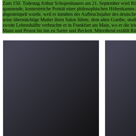
Zum 150. Todestag Arthur Schopenhauers am 21. September wird Rüdi
spannende, kontextreiche Porträt einer philosophischen Höhenkamm-E
abgestempelt wurde, weil er inmitten der Aufbruchsjahre des deutsc
seine übermächtige Mutter ihren Salon führte, dem alten Goethe, stud
zweite Lebenshälfte verbrachte er in Frankfurt am Main, wo er die l
Mann und Proust bis hin zu Sartre und Beckett. Mitreißend erzählt R