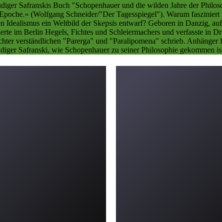
ger Safranskis Buch "Schopenhauer und die wilden Jahre der Philosoph
poche.« (Wolfgang Schneider/"Der Tagesspiegel"). Warum fasziniert u
hen Idealismus ein Weltbild der Skepsis entwarf? Geboren in Danzig,
ierte im Berlin Hegels, Fichtes und Schleiermachers und verfasste in 
eichter verständlichen "Parerga" und "Paralipomena" schrieb. Anhänger
üdiger Safranski, wie Schopenhauer zu seiner Philosophie gekommen is