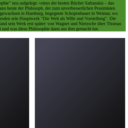
ie" neu aufgelegt: »eines der besten Bücher Safranskis – das
ns heute der Philosoph, der zum unverbesserlichen Pessimisten
 aufgewachsen in Hamburg, begegnete Schopenhauer in Weimar, wo
Dresden sein Hauptwerk "Die Welt als Wille und Vorstellung". Die
 fand sein Werk erst später: von Wagner und Nietzsche über Thomas
t und was diese Philosophie dann aus ihm gemacht hat.