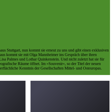
us Stuttgart, nun kommt sie erneut zu uns und gibt einen exklusiven
inaus kommt sie mit Olga Mannheimer ins Gespräch über ihren
isa Palmes und Lothar Quinkenstein. Und nicht zuletzt hat sie für
geografische Räume öffnet. Im »Souvenir«, so der Titel der neuen
berflächliche Kenntnis der Gesellschaften Mittel- und Osteuropas.