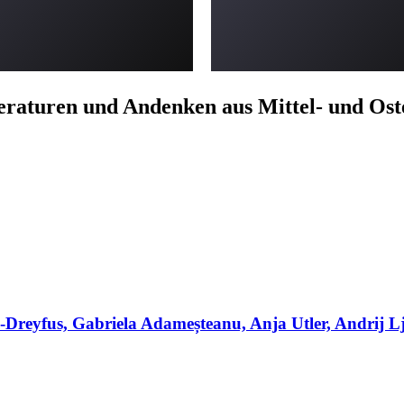
teraturen und Andenken aus Mittel- und Os
Dreyfus, Gabriela Adameșteanu, Anja Utler, Andrij L