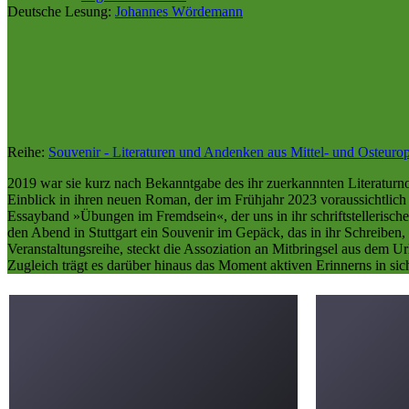
Deutsche Lesung:
Johannes Wördemann
Reihe:
Souvenir - Literaturen und Andenken aus Mittel- und Osteuro
2019 war sie kurz nach Bekanntgabe des ihr zuerkannnten Literaturno
Einblick in ihren neuen Roman, der im Frühjahr 2023 voraussichtlic
Essayband »Übungen im Fremdsein«, der uns in ihr schriftstellerische
den Abend in Stuttgart ein Souvenir im Gepäck, das in ihr Schreiben,
Veranstaltungsreihe, steckt die Assoziation an Mitbringsel aus dem Ur
Zugleich trägt es darüber hinaus das Moment aktiven Erinnerns in sic