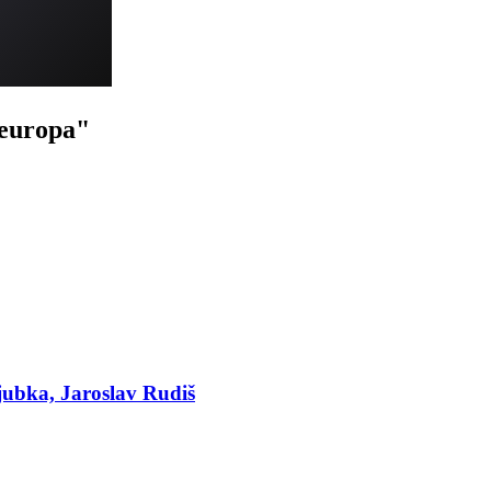
teuropa"
jubka, Jaroslav Rudiš