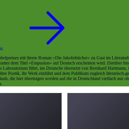
pa
belpreises mit ihrem Roman »Die Jakobsbücher« zu Gast im Literaturha
h unter dem Titel »Empusion« auf Deutsch erscheinen wird. Darüber h
s Laboratorium führt, ins Deutsche übersetzt von Bernhard Hartmann, L
 ihre Poetik, ihr Werk einführt und dem Publikum zugleich literarisch-
laub, die hier übertragen werden auf die in Deutschland vielfach nur o
h.