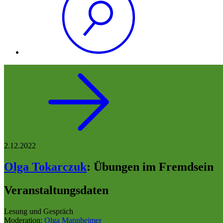
2.12.2022
Olga Tokarczuk
:
Übungen im Fremdsein
Veranstaltungsdaten
Lesung und Gespräch
Moderation:
Olga Mannheimer