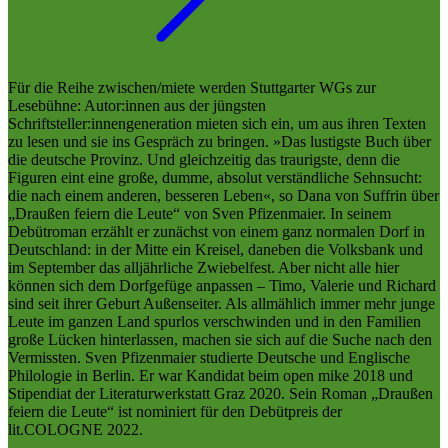
Für die Reihe zwischen/miete werden Stuttgarter WGs zur
Lesebühne: Autor:innen aus der jüngsten
Schriftsteller:innengeneration mieten sich ein, um aus ihren Texten
zu lesen und sie ins Gespräch zu bringen. »Das lustigste Buch über
die deutsche Provinz. Und gleichzeitig das traurigste, denn die
Figuren eint eine große, dumme, absolut verständliche Sehnsucht:
die nach einem anderen, besseren Leben«, so Dana von Suffrin über
„Draußen feiern die Leute“ von Sven Pfizenmaier. In seinem
Debütroman erzählt er zunächst von einem ganz normalen Dorf in
Deutschland: in der Mitte ein Kreisel, daneben die Volksbank und
im September das alljährliche Zwiebelfest. Aber nicht alle hier
können sich dem Dorfgefüge anpassen – Timo, Valerie und Richard
sind seit ihrer Geburt Außenseiter. Als allmählich immer mehr junge
Leute im ganzen Land spurlos verschwinden und in den Familien
große Lücken hinterlassen, machen sie sich auf die Suche nach den
Vermissten. Sven Pfizenmaier studierte Deutsche und Englische
Philologie in Berlin. Er war Kandidat beim open mike 2018 und
Stipendiat der Literaturwerkstatt Graz 2020. Sein Roman „Draußen
feiern die Leute“ ist nominiert für den Debütpreis der
lit.COLOGNE 2022.