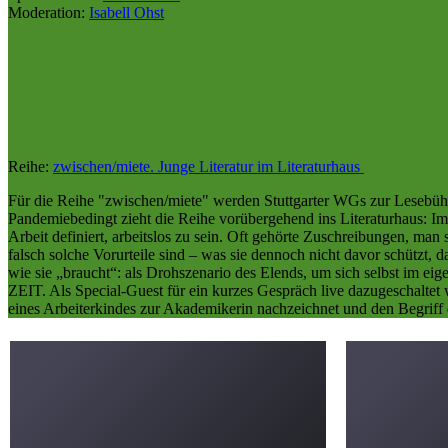
Moderation:
Isabell Ohst
Reihe:
zwischen/miete. Junge Literatur im Literaturhaus
Für die Reihe "zwischen/miete" werden Stuttgarter WGs zur Lesebühne:
Pandemiebedingt zieht die Reihe vorübergehend ins Literaturhaus: Im 
Arbeit definiert, arbeitslos zu sein. Oft gehörte Zuschreibungen, man
falsch solche Vorurteile sind – was sie dennoch nicht davor schützt,
wie sie „braucht“: als Drohszenario des Elends, um sich selbst im eig
ZEIT. Als Special-Guest für ein kurzes Gespräch live dazugeschaltet
eines Arbeiterkindes zur Akademikerin nachzeichnet und den Begriff 