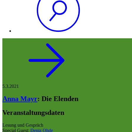
5.3.2021
Anna Mayr
:
Die Elenden
Veranstaltungsdaten
Lesung und Gespräch
Special Guest:
Deniz Ohde