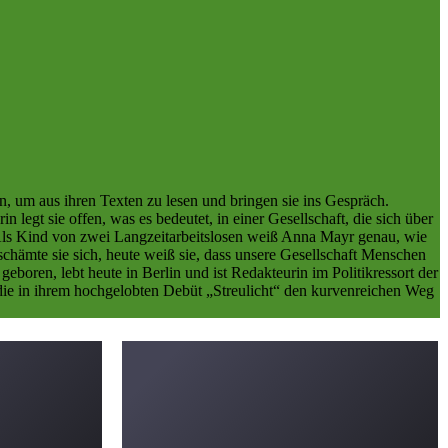
n, um aus ihren Texten zu lesen und bringen sie ins Gespräch.
egt sie offen, was es bedeutet, in einer Gesellschaft, die sich über
ng: Als Kind von zwei Langzeitarbeitslosen weiß Anna Mayr genau, wie
schämte sie sich, heute weiß sie, dass unsere Gesellschaft Menschen
boren, lebt heute in Berlin und ist Redakteurin im Politikressort der
 die in ihrem hochgelobten Debüt „Streulicht“ den kurvenreichen Weg