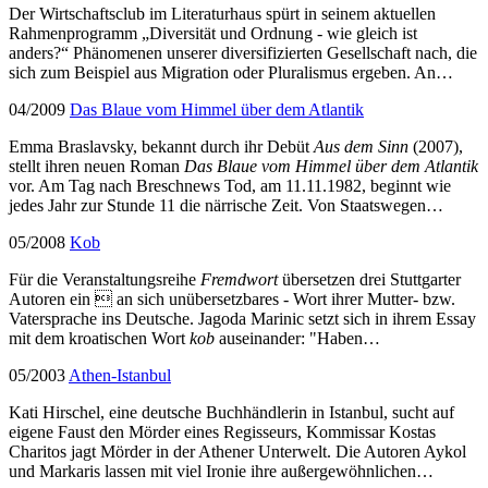
Der Wirtschaftsclub im Literaturhaus spürt in seinem aktuellen
Rahmenprogramm „Diversität und Ordnung - wie gleich ist
anders?“ Phänomenen unserer diversifizierten Gesellschaft nach, die
sich zum Beispiel aus Migration oder Pluralismus ergeben. An…
04/2009
Das Blaue vom Himmel über dem Atlantik
Emma Braslavsky, bekannt durch ihr Debüt
Aus dem Sinn
(2007),
stellt ihren neuen Roman
Das Blaue vom Himmel über dem Atlantik
vor. Am Tag nach Breschnews Tod, am 11.11.1982, beginnt wie
jedes Jahr zur Stunde 11 die närrische Zeit. Von Staatswegen…
05/2008
Kob
Für die Veranstaltungsreihe
Fremdwort
übersetzen drei Stuttgarter
Autoren ein  an sich unübersetzbares - Wort ihrer Mutter- bzw.
Vatersprache ins Deutsche. Jagoda Marinic setzt sich in ihrem Essay
mit dem kroatischen Wort
kob
auseinander: "Haben…
05/2003
Athen-Istanbul
Kati Hirschel, eine deutsche Buchhändlerin in Istanbul, sucht auf
eigene Faust den Mörder eines Regisseurs, Kommissar Kostas
Charitos jagt Mörder in der Athener Unterwelt. Die Autoren Aykol
und Markaris lassen mit viel Ironie ihre außergewöhnlichen…