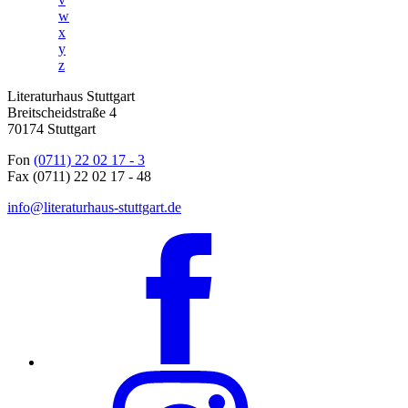
w
x
y
z
Literaturhaus Stuttgart
Breitscheidstraße 4
70174 Stuttgart
Fon
(0711) 22 02 17 - 3
Fax (0711) 22 02 17 - 48
info@literaturhaus-stuttgart.de