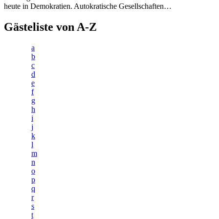
heute in Demokratien. Autokratische Gesellschaften…
Gästeliste von A-Z
a
b
c
d
e
f
g
h
i
j
k
l
m
n
o
p
q
r
s
t