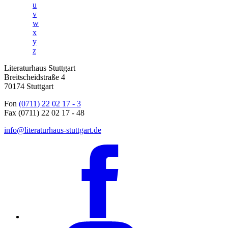
u
v
w
x
y
z
Literaturhaus Stuttgart
Breitscheidstraße 4
70174 Stuttgart
Fon
(0711) 22 02 17 - 3
Fax (0711) 22 02 17 - 48
info@literaturhaus-stuttgart.de