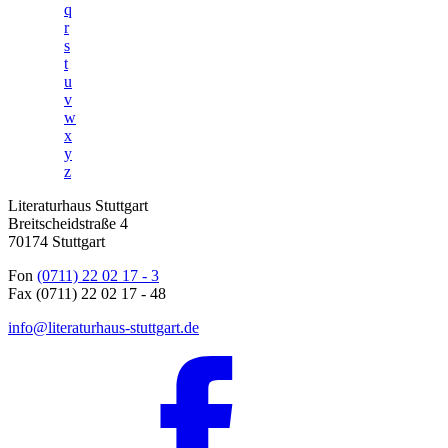
q
r
s
t
u
v
w
x
y
z
Literaturhaus Stuttgart
Breitscheidstraße 4
70174 Stuttgart
Fon
(0711) 22 02 17 - 3
Fax (0711) 22 02 17 - 48
info@literaturhaus-stuttgart.de