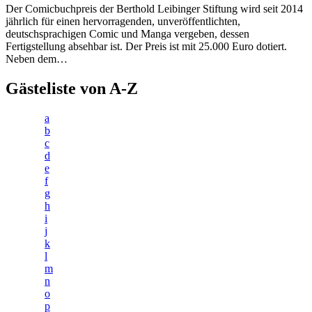
Der Comicbuchpreis der Berthold Leibinger Stiftung wird seit 2014
jährlich für einen hervorragenden, unveröffentlichten,
deutschsprachigen Comic und Manga vergeben, dessen
Fertigstellung absehbar ist. Der Preis ist mit 25.000 Euro dotiert.
Neben dem…
Gästeliste von A-Z
a
b
c
d
e
f
g
h
i
j
k
l
m
n
o
p