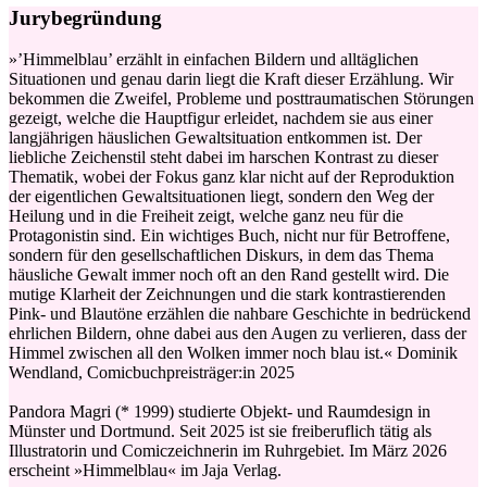
Jurybegründung
»’Himmelblau’ erzählt in einfachen Bildern und alltäglichen
Situationen und genau darin liegt die Kraft dieser Erzählung. Wir
bekommen die Zweifel, Probleme und posttraumatischen Störungen
gezeigt, welche die Hauptfigur erleidet, nachdem sie aus einer
langjährigen häuslichen Gewaltsituation entkommen ist. Der
liebliche Zeichenstil steht dabei im harschen Kontrast zu dieser
Thematik, wobei der Fokus ganz klar nicht auf der Reproduktion
der eigentlichen Gewaltsituationen liegt, sondern den Weg der
Heilung und in die Freiheit zeigt, welche ganz neu für die
Protagonistin sind. Ein wichtiges Buch, nicht nur für Betroffene,
sondern für den gesellschaftlichen Diskurs, in dem das Thema
häusliche Gewalt immer noch oft an den Rand gestellt wird. Die
mutige Klarheit der Zeichnungen und die stark kontrastierenden
Pink- und Blautöne erzählen die nahbare Geschichte in bedrückend
ehrlichen Bildern, ohne dabei aus den Augen zu verlieren, dass der
Himmel zwischen all den Wolken immer noch blau ist.« Dominik
Wendland, Comicbuchpreisträger:in 2025
Pandora Magri (* 1999) studierte Objekt- und Raumdesign in
Münster und Dortmund. Seit 2025 ist sie freiberuflich tätig als
Illustratorin und Comiczeichnerin im Ruhrgebiet. Im März 2026
erscheint »Himmelblau« im Jaja Verlag.