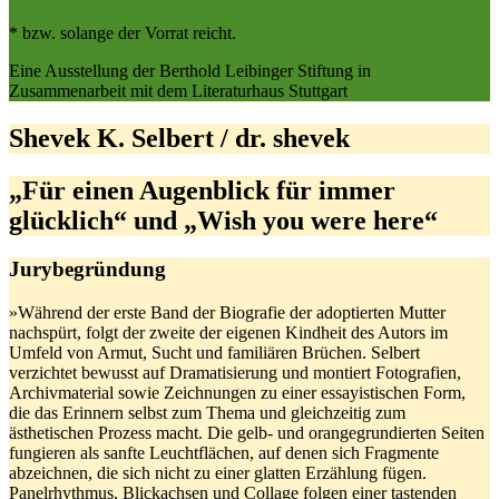
* bzw. solange der Vorrat reicht.
Eine Ausstellung der Berthold Leibinger Stiftung in
Zusammenarbeit mit dem Literaturhaus Stuttgart
Shevek K. Selbert / dr. shevek
„Für einen Augenblick für immer
glücklich“ und „Wish you were here“
Jurybegründung
»Während der erste Band der Biografie der adoptierten Mutter
nachspürt, folgt der zweite der eigenen Kindheit des Autors im
Umfeld von Armut, Sucht und familiären Brüchen. Selbert
verzichtet bewusst auf Dramatisierung und montiert Fotografien,
Archivmaterial sowie Zeichnungen zu einer essayistischen Form,
die das Erinnern selbst zum Thema und gleichzeitig zum
ästhetischen Prozess macht. Die gelb- und orangegrundierten Seiten
fungieren als sanfte Leuchtflächen, auf denen sich Fragmente
abzeichnen, die sich nicht zu einer glatten Erzählung fügen.
Panelrhythmus, Blickachsen und Collage folgen einer tastenden