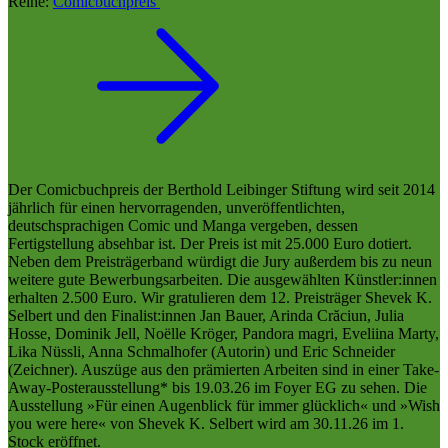
Reihe:
Comicbuchpreis
Der Comicbuchpreis der Berthold Leibinger Stiftung wird seit 2014
jährlich für einen hervorragenden, unveröffentlichten,
deutschsprachigen Comic und Manga vergeben, dessen
Fertigstellung absehbar ist. Der Preis ist mit 25.000 Euro dotiert.
Neben dem Preisträgerband würdigt die Jury außerdem bis zu neun
weitere gute Bewerbungsarbeiten. Die ausgewählten Künstler:innen
erhalten 2.500 Euro. Wir gratulieren dem 12. Preisträger Shevek K.
Selbert und den Finalist:innen Jan Bauer, Arinda Crăciun, Julia
Hosse, Dominik Jell, Noëlle Kröger, Pandora magri, Eveliina Marty,
Lika Nüssli, Anna Schmalhofer (Autorin) und Eric Schneider
(Zeichner). Auszüge aus den prämierten Arbeiten sind in einer Take-
Away-Posterausstellung* bis 19.03.26 im Foyer EG zu sehen. Die
Ausstellung »Für einen Augenblick für immer glücklich« und »Wish
you were here« von Shevek K. Selbert wird am 30.11.26 im 1.
Stock eröffnet.