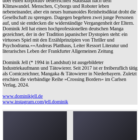
über einen korporativ beherrschten Stadtstaat nach dem
Klimawandel. Menschen, Cyborgs und Roboter leben
nebeneinander, aber ein neues humanoides Reinheitsdiktat droht die
Gesellschaft zu sprengen. Dagegen begehren zwei junge Personen
auf, und sie entdecken die widerständige Vergangenheit der Eltern.
Dominik Jell hat einen hochprofessionellen deutschen Manga
gezeichnet, der in der Tradition japanischer Dystopien steht: ein
virtuoses Spiel mit den Erzählprinzipien von Thriller und
Psychodrama.««Andreas Platthaus, Leiter Ressort Literatur und
literarisches Leben der Frankfurter Allgemeinen Zeitung
Dominik Jell (* 1994 in Landshut) ist ausgebildeter
Industriekaufmann und Tätowierer. Seit 2017 ist er freiberuflich tätig
als Comiczeichner, Mangaka & Tätowierer in Niederbayern. Zuletzt
erschien die vierbändige Reihe »Crossing Borders« im Carlsen
Verlag, 2024.
www.dominikjell.de
www.instagram.com/jell.dominik