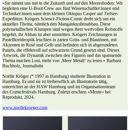
»Sie nimmt uns mit in die Zukunft und auf den Meeresboden: Wir
begleiten eine U-Boot-Crew aus fünf Wissenschaftler:innen und
Techniker:innen samt dem kleinen Oktopus Casper auf Tiefsee-
Expedition. Krögers Science-Fiction-Comic dreht sich um ein
aktuelles Thema, nämlich den Manganknollenabbau. Diese
polymetallischen Klumpen sind wegen ihrer wertvollen Rohstoffe
begehrt, ihr Abbau ist aber umstritten. Krögers Zeichnungen in
Pastellkreideoptik leuchten in zarten Grün- und Blautönen, mit
Akzenten in Rosé und Gelb und befinden sich in abgerundeten
Panels, die effektvoll auf schwarzem Grund gesetzt sind. Dieses
Artwork, die Dynamik zwischen den Figuren und das spannende
Thema machen Lust, mehr von ‚Meer Metall‘ zu lesen.« Barbara
Buchholz, Journalistin
Noëlle Kröger (* 1997 in Hamburg) studierte Illustration in
Hamburg. Er und sie ist freiberuflich als Illustratorin tätig,
unterrichtet an der HAW Hamburg und im Organisationsteam
des Comicfestivals Hamburg. Zuletzt erschien »Meute« bei
Reprodukt, 2024.
www.noellekroeger.com