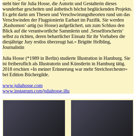
steht hier für Julia Hosse, die Autorin und Gestalterin dieses
wunderbar gescheiten und ästhetisch höchst beglückenden Projekts.
Es geht darin um Thesen und Verschwörungstheorien rund um das
Verschwinden der Flugpionierin Earhart im Pazifik. Sie werden
‚Rashomon‘-artig (so Hosse) aufgefächert, um zum Schluss den
Blick auf die verantwortliche Sammlerin und ‚Sesselforscherin‘
selbst zu richten, deren beharrlicher Einsatz für ihr Vorhaben die
diesjährige Jury restlos überzeugt hat.« Brigitte Helbling,
Journalistin
Julia Hosse (*1989 in Berlin) studierte Illustration in Hamburg. Sie
ist freiberuflich als Illustratorin und Künstlerin in Hamburg tätig.
2018 erschien »In meiner Erinnerung war mehr Streichorchester«
bei Edition Büchergilde.
www.juliahosse.com
www.instagram.com/juliahosse.illu