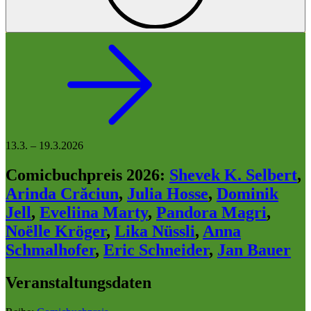
13.3.
–
19.3.2026
Comicbuchpreis 2026
:
Shevek K. Selbert
,
Arinda Crăciun
,
Julia Hosse
,
Dominik
Jell
,
Eveliina Marty
,
Pandora Magri
,
Noëlle Kröger
,
Lika Nüssli
,
Anna
Schmalhofer
,
Eric Schneider
,
Jan Bauer
Veranstaltungsdaten