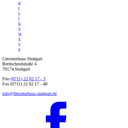
q
r
s
t
u
v
w
x
y
z
Literaturhaus Stuttgart
Breitscheidstraße 4
70174 Stuttgart
Fon
(0711) 22 02 17 - 3
Fax (0711) 22 02 17 - 48
info@literaturhaus-stuttgart.de