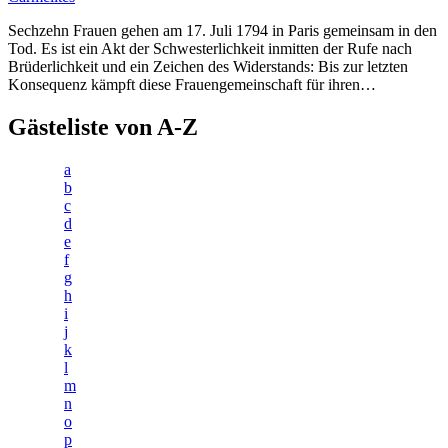
Sechzehn Frauen gehen am 17. Juli 1794 in Paris gemeinsam in den
Tod. Es ist ein Akt der Schwesterlichkeit inmitten der Rufe nach
Brüderlichkeit und ein Zeichen des Widerstands: Bis zur letzten
Konsequenz kämpft diese Frauengemeinschaft für ihren…
Gästeliste von A-Z
a
b
c
d
e
f
g
h
i
j
k
l
m
n
o
p