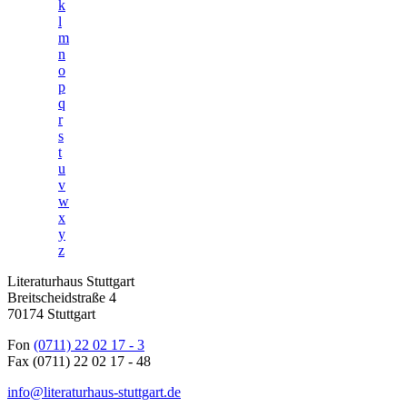
k
l
m
n
o
p
q
r
s
t
u
v
w
x
y
z
Literaturhaus Stuttgart
Breitscheidstraße 4
70174 Stuttgart
Fon
(0711) 22 02 17 - 3
Fax (0711) 22 02 17 - 48
info@literaturhaus-stuttgart.de