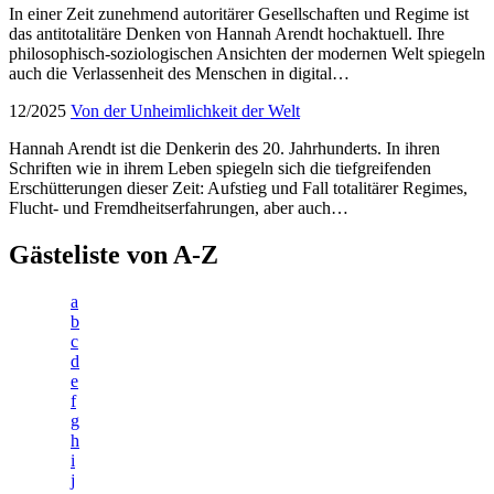
In einer Zeit zunehmend autoritärer Gesellschaften und Regime ist
das antitotalitäre Denken von Hannah Arendt hochaktuell. Ihre
philosophisch-soziologischen Ansichten der modernen Welt spiegeln
auch die Verlassenheit des Menschen in digital…
12/2025
Von der Unheimlichkeit der Welt
Hannah Arendt ist die Denkerin des 20. Jahrhunderts. In ihren
Schriften wie in ihrem Leben spiegeln sich die tiefgreifenden
Erschütterungen dieser Zeit: Aufstieg und Fall totalitärer Regimes,
Flucht- und Fremdheitserfahrungen, aber auch…
Gästeliste von A-Z
a
b
c
d
e
f
g
h
i
j