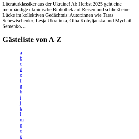
Literaturklassiker aus der Ukraine! Ab Herbst 2025 geht eine
mehrbändige ukrainische Bibliothek auf Reisen und schließt eine
Lücke im kollektiven Gedächtnis: Autor:innen wie Taras
Schewtschenko, Lesja Ukrajinka, Olha Kobyljanska und Mychail
Semenko…
Gästeliste von A-Z
a
b
c
d
e
f
g
h
i
j
k
l
m
n
o
p