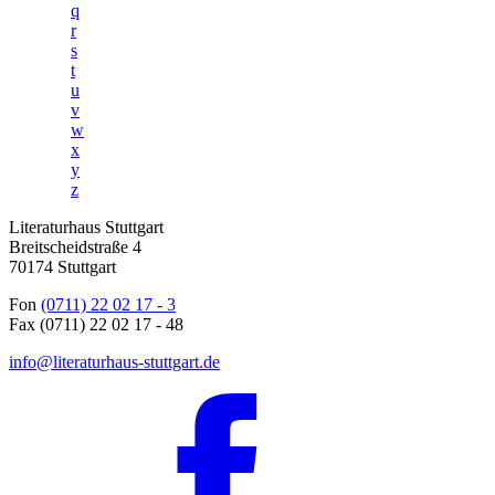
q
r
s
t
u
v
w
x
y
z
Literaturhaus Stuttgart
Breitscheidstraße 4
70174 Stuttgart
Fon
(0711) 22 02 17 - 3
Fax (0711) 22 02 17 - 48
info@literaturhaus-stuttgart.de