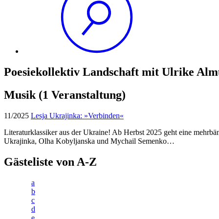
Poesiekollektiv Landschaft mit Ulrike A
Musik
(1 Veranstaltung)
11/2025
Lesja Ukrajinka: »Verbinden«
Literaturklassiker aus der Ukraine! Ab Herbst 2025 geht eine mehrbä
Ukrajinka, Olha Kobyljanska und Mychail Semenko…
Gästeliste von A-Z
a
b
c
d
e