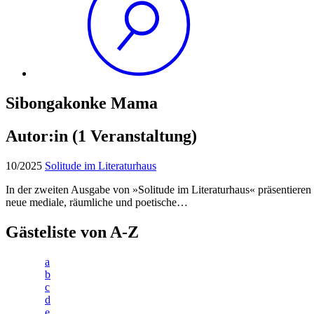
Sibongakonke Mama
Autor:in
(1 Veranstaltung)
10/2025
Solitude im Literaturhaus
In der zweiten Ausgabe von »Solitude im Literaturhaus« präsentieren a
neue mediale, räumliche und poetische…
Gästeliste von A-Z
a
b
c
d
e