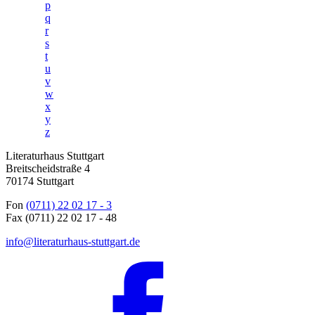
p
q
r
s
t
u
v
w
x
y
z
Literaturhaus Stuttgart
Breitscheidstraße 4
70174 Stuttgart
Fon
(0711) 22 02 17 - 3
Fax (0711) 22 02 17 - 48
info@literaturhaus-stuttgart.de