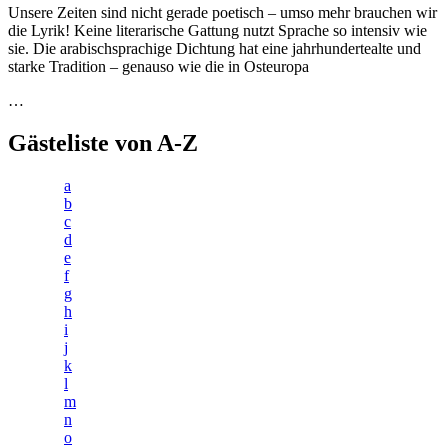
Unsere Zeiten sind nicht gerade poetisch – umso mehr brauchen wir
die Lyrik! Keine literarische Gattung nutzt Sprache so intensiv wie
sie. Die arabischsprachige Dichtung hat eine jahrhundertealte und
starke Tradition – genauso wie die in Osteuropa
…
Gästeliste von A-Z
a
b
c
d
e
f
g
h
i
j
k
l
m
n
o