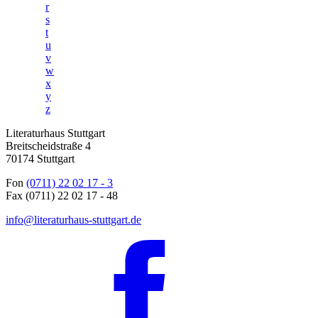
r
s
t
u
v
w
x
y
z
Literaturhaus Stuttgart
Breitscheidstraße 4
70174 Stuttgart
Fon
(0711) 22 02 17 - 3
Fax (0711) 22 02 17 - 48
info@literaturhaus-stuttgart.de