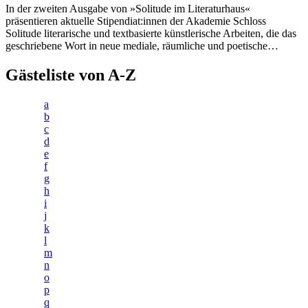
In der zweiten Ausgabe von »Solitude im Literaturhaus«
präsentieren aktuelle Stipendiat:innen der Akademie Schloss
Solitude literarische und textbasierte künstlerische Arbeiten, die das
geschriebene Wort in neue mediale, räumliche und poetische…
Gästeliste von A-Z
a
b
c
d
e
f
g
h
i
j
k
l
m
n
o
p
q