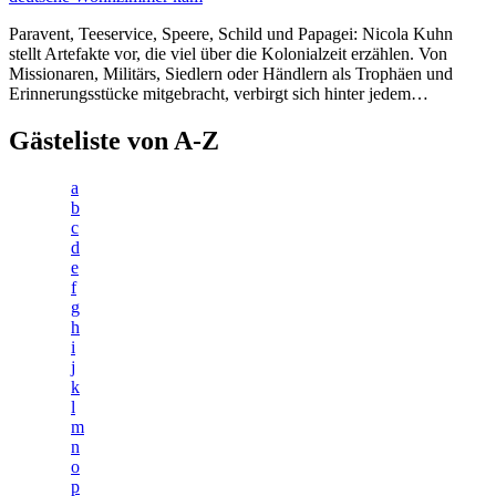
Paravent, Teeservice, Speere, Schild und Papagei: Nicola Kuhn
stellt Artefakte vor, die viel über die Kolonialzeit erzählen. Von
Missionaren, Militärs, Siedlern oder Händlern als Trophäen und
Erinnerungsstücke mitgebracht, verbirgt sich hinter jedem…
Gästeliste von A-Z
a
b
c
d
e
f
g
h
i
j
k
l
m
n
o
p