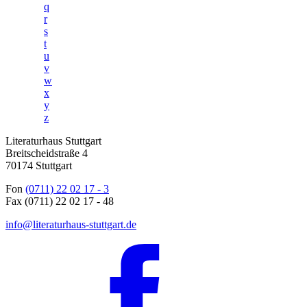
q
r
s
t
u
v
w
x
y
z
Literaturhaus Stuttgart
Breitscheidstraße 4
70174 Stuttgart
Fon
(0711) 22 02 17 - 3
Fax (0711) 22 02 17 - 48
info@literaturhaus-stuttgart.de