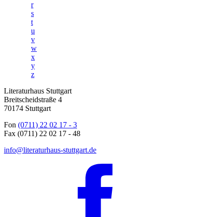
r
s
t
u
v
w
x
y
z
Literaturhaus Stuttgart
Breitscheidstraße 4
70174 Stuttgart
Fon
(0711) 22 02 17 - 3
Fax (0711) 22 02 17 - 48
info@literaturhaus-stuttgart.de