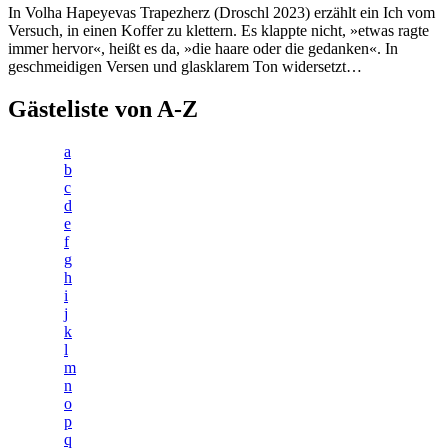
In Volha Hapeyevas Trapezherz (Droschl 2023) erzählt ein Ich vom
Versuch, in einen Koffer zu klettern. Es klappte nicht, »etwas ragte
immer hervor«, heißt es da, »die haare oder die gedanken«. In
geschmeidigen Versen und glasklarem Ton widersetzt…
Gästeliste von A-Z
a
b
c
d
e
f
g
h
i
j
k
l
m
n
o
p
q