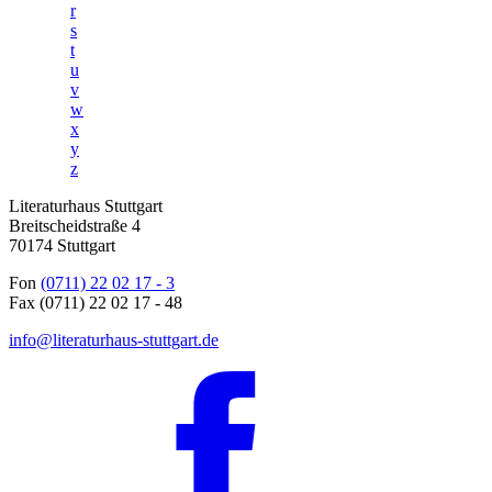
r
s
t
u
v
w
x
y
z
Literaturhaus Stuttgart
Breitscheidstraße 4
70174 Stuttgart
Fon
(0711) 22 02 17 - 3
Fax (0711) 22 02 17 - 48
info@literaturhaus-stuttgart.de