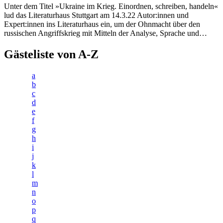
Unter dem Titel »Ukraine im Krieg. Einordnen, schreiben, handeln«
lud das Literaturhaus Stuttgart am 14.3.22 Autor:innen und
Expert:innen ins Literaturhaus ein, um der Ohnmacht über den
russischen Angriffskrieg mit Mitteln der Analyse, Sprache und…
Gästeliste von A-Z
a
b
c
d
e
f
g
h
i
j
k
l
m
n
o
p
q