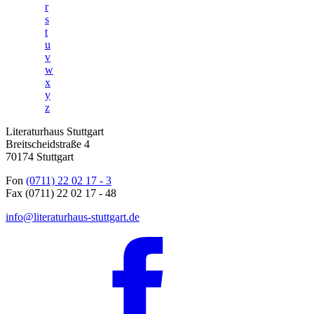
r
s
t
u
v
w
x
y
z
Literaturhaus Stuttgart
Breitscheidstraße 4
70174 Stuttgart
Fon
(0711) 22 02 17 - 3
Fax (0711) 22 02 17 - 48
info@literaturhaus-stuttgart.de